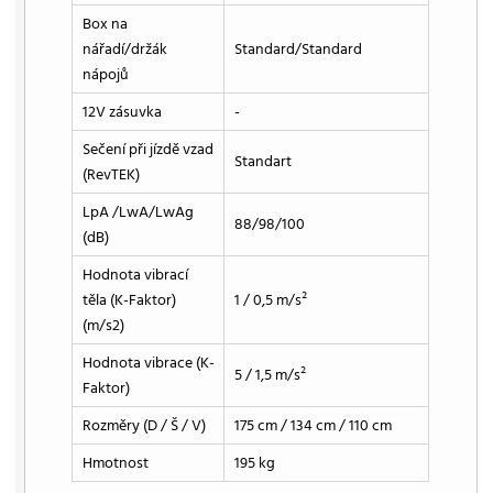
Box na
nářadí/držák
Standard/Standard
nápojů
12V zásuvka
-
Sečení při jízdě vzad
Standart
(RevTEK)
LpA /LwA/LwAg
88/98/100
(dB)
Hodnota vibrací
těla (K-Faktor)
1 / 0,5 m/s²
(m/s2)
Hodnota vibrace (K-
5 / 1,5 m/s²
Faktor)
Rozměry (D / Š / V)
175 cm / 134 cm / 110 cm
Hmotnost
195 kg