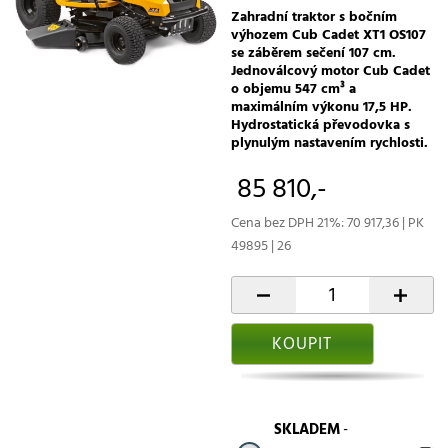
Zahradní traktor s bočním
výhozem Cub Cadet XT1 OS107
se záběrem sečení 107 cm.
Jednoválcový motor Cub Cadet
o objemu 547 cm³ a
maximálním výkonu 17,5 HP.
Hydrostatická převodovka s
plynulým nastavením rychlosti.
85 810,-
Cena bez DPH 21%: 70 917,36 | PK
49895 | 26
-
+
KOUPIT
SKLADEM
-