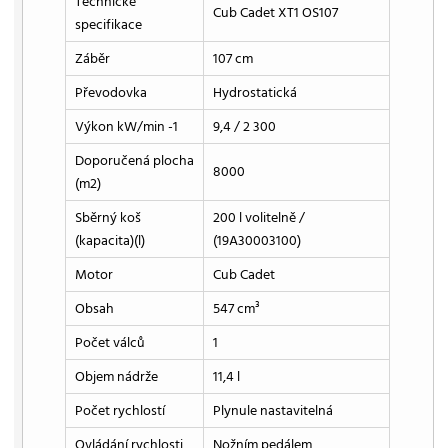
Technické
Cub Cadet XT1 OS107
specifikace
Záběr
107 cm
Převodovka
Hydrostatická
Výkon kW/min -1
9,4 / 2 300
Doporučená plocha
8000
(m2)
Sběrný koš
200 l volitelně /
(kapacita)(l)
(19A30003100)
Motor
Cub Cadet
Obsah
547 cm³
Počet válců
1
Objem nádrže
11,4 l
Počet rychlostí
Plynule nastavitelná
Ovládání rychlosti
Nožním pedálem