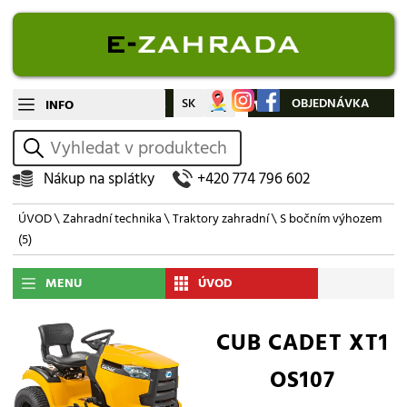
CZ
SK
Můj účet
OBJEDNÁVKA
INFO
vyhledat
Nákup na splátky
+420 774 796 602
ÚVOD
\
Zahradní technika
\
Traktory zahradní
\
S bočním výhozem
(5)
MENU
ÚVOD
CUB CADET XT1
OS107