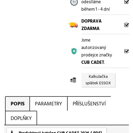
odesíláme
během 1 - 4 dní
DOPRAVA
ZDARMA
Jsme
autorizovaný
prodejce značky
CUB CADET
.
Kalkulačka
splátek ESSOX
POPIS
PARAMETRY
PŘÍSLUŠENSTVÍ
DOPLŇKY
Produktový katalog CUB CADET 2026 (.PDF)