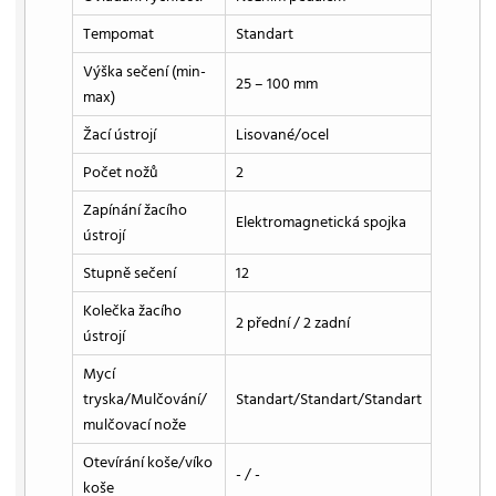
Tempomat
Standart
Výška sečení (min-
25 – 100 mm
max)
Žací ústrojí
Lisované/ocel
Počet nožů
2
Zapínání žacího
Elektromagnetická spojka
ústrojí
Stupně sečení
12
Kolečka žacího
2 přední / 2 zadní
ústrojí
Mycí
tryska/Mulčování/
Standart/Standart/Standart
mulčovací nože
Otevírání koše/víko
- / -
koše