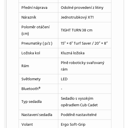
Přední náprava
Odolné provedení z litiny
Nárazník
Jednotrubkový XT1
Poloměr otáčení
TIGHT TURN 38 cm
(cm)
Pneumatiky ( p/z )
15” × 6” Turf Saver / 20” × 8”
Ložiska kol
Kluzná ložiska
Plně roboticky svařovaný
Rám
rám
Světlomety
LED
Bluetooth®
-
Sedadlo s vysokým
Typ sedadla
opěradlem Cub Cadet
Nastavení sedadla
Podélně nastavitelné
Volant
Ergo Soft-Grip