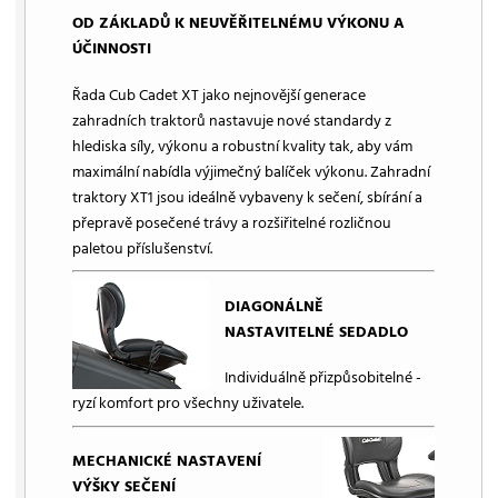
OD ZÁKLADŮ K NEUVĚŘITELNÉMU VÝKONU A
ÚČINNOSTI
Řada Cub Cadet XT jako nejnovější generace
zahradních traktorů nastavuje nové standardy z
hlediska síly, výkonu a robustní kvality tak, aby vám
maximální nabídla výjimečný balíček výkonu. Zahradní
traktory XT1 jsou ideálně vybaveny k sečení, sbírání a
přepravě posečené trávy a rozšiřitelné rozličnou
paletou příslušenství.
DIAGONÁLNĚ
NASTAVITELNÉ SEDADLO
Individuálně přizpůsobitelné -
ryzí komfort pro všechny uživatele.
MECHANICKÉ NASTAVENÍ
VÝŠKY SEČENÍ