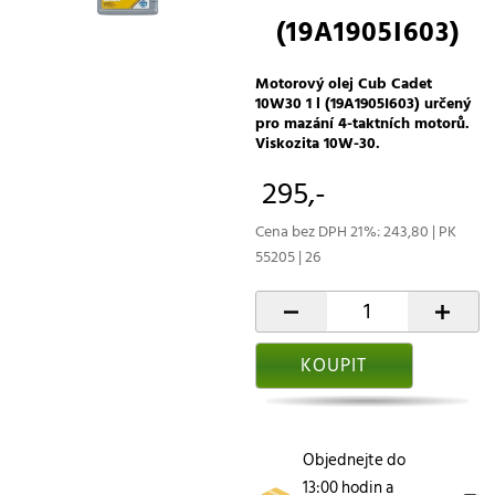
(19A1905I603)
Motorový olej Cub Cadet
10W30 1 l (19A1905I603) určený
pro mazání 4-taktních motorů.
Viskozita 10W-30.
295,-
Cena bez DPH 21%: 243,80 | PK
55205 | 26
-
+
KOUPIT
Objednejte do
13:00 hodin a