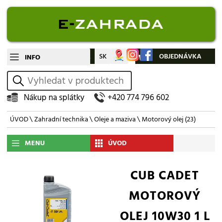
CZ
SK
Můj účet
OBJEDNÁVKA
INFO
vyhledat
Nákup na splátky
+420 774 796 602
ÚVOD
\
Zahradní technika
\
Oleje a maziva
\
Motorový olej
(23)
MENU
ÚVOD
CUB CADET
MOTOROVÝ
OLEJ 10W30 1 L