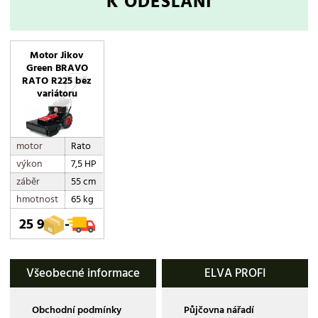
K ODESLÁNÍ
Motor Jikov
Green BRAVO
RATO R225 bez
variátoru
motor
Rato
výkon
7,5 HP
záběr
55 cm
hmotnost
65 kg
25 990,-
Všeobecné informace
ELVA PROFI
Obchodní podmínky
Půjčovna nářadí