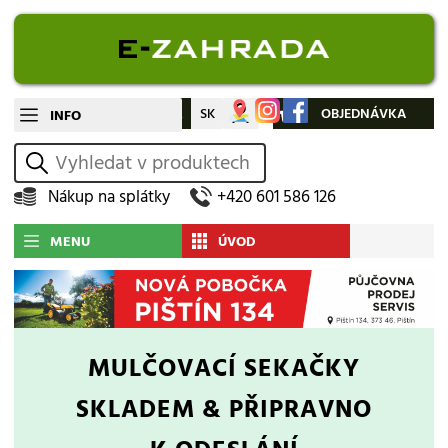
CZ
SK
Můj účet
OBJEDNÁVKA
INFO
vyhledat
Nákup na splátky
+420 601 586 126
MENU
ÚVOD
MULČOVACÍ SEKAČKY
SKLADEM & PŘIPRAVNO