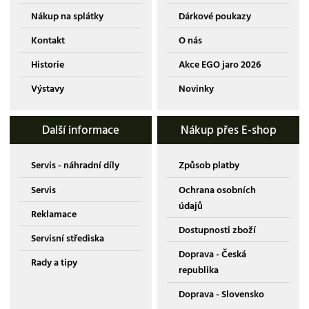
Nákup na splátky
Dárkové poukazy
Kontakt
O nás
Historie
Akce EGO jaro 2026
Výstavy
Novinky
Další informace
Nákup přes E-shop
Servis - náhradní díly
Způsob platby
Servis
Ochrana osobních
údajů
Reklamace
Dostupnosti zboží
Servisní střediska
Doprava - Česká
Rady a tipy
republika
Doprava - Slovensko