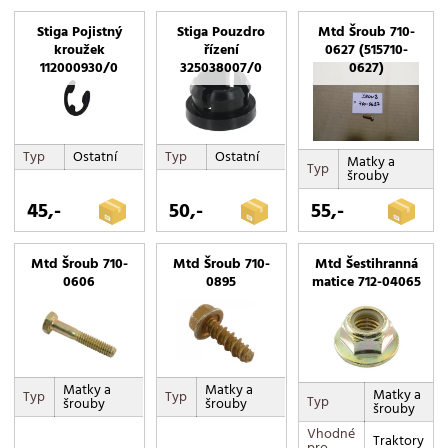
Páčky
Stiga Pojistný
Stiga Pouzdro
Mtd Šroub 710-
kroužek
řízení
0627 (515710-
Pružiny
112000930/0
325038007/0
0627)
Spínače
Víčka
Typ
Ostatní
Typ
Ostatní
Matky a
Typ
šrouby
45,-
50,-
55,-
Mtd Šroub 710-
Mtd Šroub 710-
Mtd Šestihranná
0606
0895
matice 712-04065
Matky a
Matky a
Matky a
Typ
Typ
Typ
šrouby
šrouby
šrouby
Vhodné
Traktory
pro