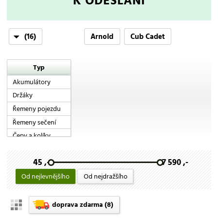
K ODESLÁNÍ
(16)
Arnold
Cub Cadet
Garden Machinery
Granit
Honda
Loncin
Typ
Megadyne
Motor Jikov Green
Mtd
Riwall
Akumulátory
Riwall PRO
Rubena
Stiga
Tecumseh
Držáky
VeGA
YUASA
Řemeny pojezdu
Řemeny sečení
Čepy a kolíky
Kladky a řemenice
45 ,-
7 590 ,-
Krytky
Lanka
Od nejlevnějšího
Od nejdražšího
Matky a šrouby
Nože
doprava zdarma
(8)
Ostatní