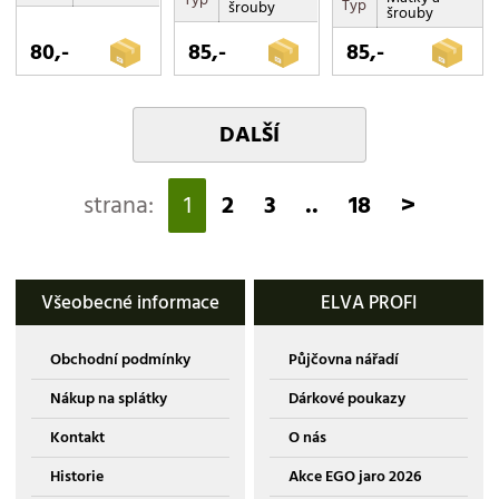
Typ
šrouby
šrouby
80,-
85,-
85,-
DALŠÍ
strana:
1
2
3
..
18
>
Všeobecné informace
ELVA PROFI
Obchodní podmínky
Půjčovna nářadí
Nákup na splátky
Dárkové poukazy
Kontakt
O nás
Historie
Akce EGO jaro 2026