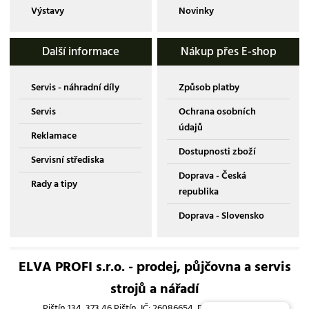
Výstavy
Novinky
Další informace
Nákup přes E-shop
Servis - náhradní díly
Způsob platby
Servis
Ochrana osobních
údajů
Reklamace
Dostupnosti zboží
Servisní střediska
Doprava - Česká
Rady a tipy
republika
Doprava - Slovensko
ELVA PROFI s.r.o. - prodej, půjčovna a servis
strojů a nářadí
Pištín 134, 373 46 Pištín, IČ: 26086654, DIČ: CZ26086654