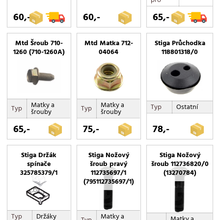
60,-
60,-
65,-
Mtd Šroub 710-
Mtd Matka 712-
Stiga Průchodka
1260 (710-1260A)
04064
118801318/0
Matky a
Matky a
Typ
Ostatní
Typ
Typ
šrouby
šrouby
65,-
75,-
78,-
Stiga Držák
Stiga Nožový
Stiga Nožový
spínače
šroub pravý
šroub 112736820/0
325785379/1
112735697/1
(13270784)
(795112735697/1)
Typ
Držáky
Matky a
Matky a
Typ