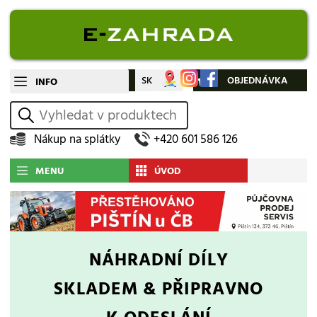
CZ
SK
Můj účet
OBJEDNÁVKA
INFO
vyhledat
Nákup na splátky
+420 601 586 126
MENU
ÚVOD
NÁHRADNÍ DÍLY
SKLADEM & PŘIPRAVNO