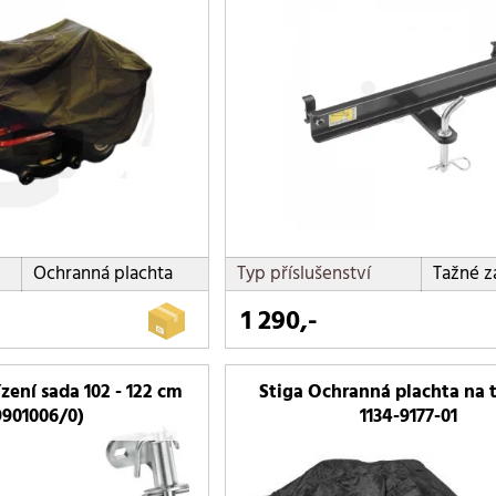
Ochranná plachta
Typ příslušenství
Tažné z
1 290,-
ízení sada 102 - 122 cm
Stiga Ochranná plachta na 
9901006/0)
1134-9177-01