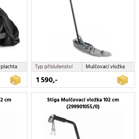
plachta
Typ příslušenství
Mulčovací vložka
1 590,-
22 cm
Stiga Mulčovací vložka 102 cm
(299901055/0)