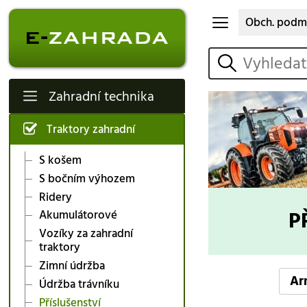
Obch. podm
vyhledat
Zahradní technika
Traktory zahradní
S košem
S bočním výhozem
Ridery
P
Akumulátorové
Vozíky za zahradní
traktory
Zimní údržba
Ar
Údržba trávníku
Příslušenství