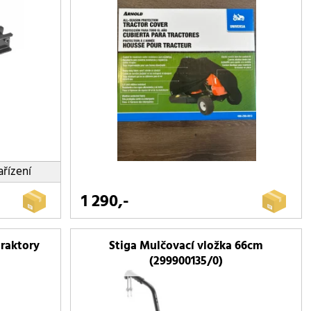
ařízení
1 290,-
traktory
Stiga Mulčovací vložka 66cm
(299900135/0)