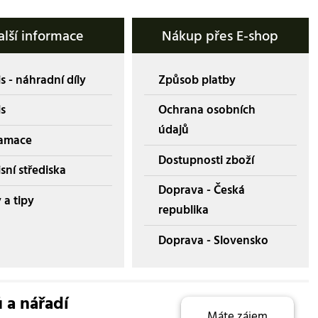
alší informace
Nákup přes E-shop
s - náhradní díly
Způsob platby
is
Ochrana osobních
údajů
amace
Dostupnosti zboží
sní střediska
Doprava - Česká
 a tipy
republika
Doprava - Slovensko
ů a nářadí
Máte zájem