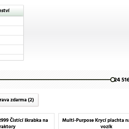
nství
24 516
rava zdarma
(2)
99 Čistící škrabka na
Multi-Purpose Krycí plachta n
raktory
vozík