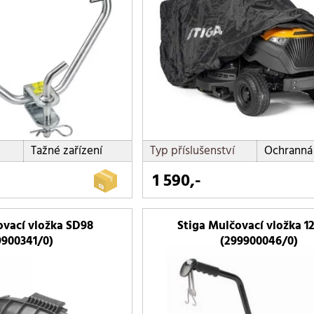
Tažné zařízení
Typ příslušenství
Ochranná 
1 590,-
ovací vložka SD98
Stiga Mulčovací vložka 1
9900341/0)
(299900046/0)