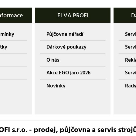
nformace
ELVA PROFI
D
dmínky
Půjčovna nářadí
Servi
tky
Dárkové poukazy
Serv
O nás
Rekl
Akce EGO jaro 2026
Servi
Novinky
Rady
I s.r.o. - prodej, půjčovna a servis stroj