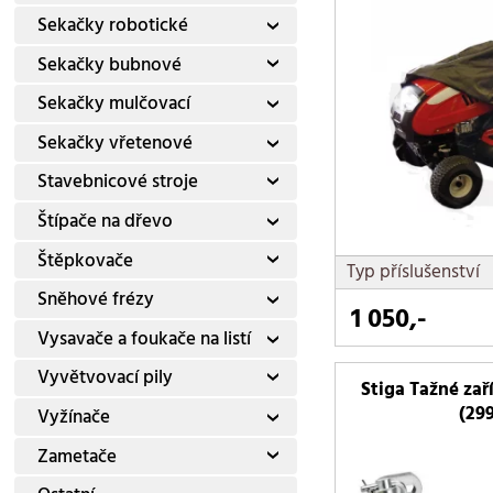
Sekačky robotické
Sekačky bubnové
Sekačky mulčovací
Sekačky vřetenové
Stavebnicové stroje
Štípače na dřevo
Štěpkovače
Typ příslušenství
Sněhové frézy
1 050,-
Vysavače a foukače na listí
Vyvětvovací pily
Stiga Tažné zař
(29
Vyžínače
Zametače