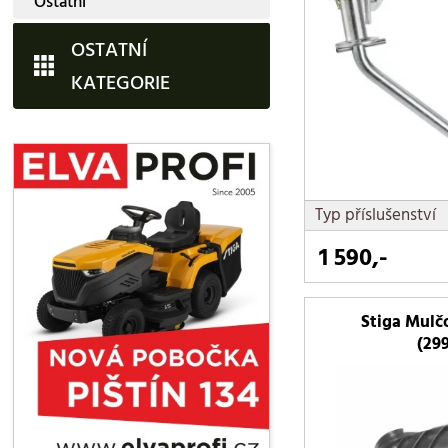
Ostatní
OSTATNÍ
KATEGORIE
Typ příslušenství
1 590,-
Stiga Mulč
(29