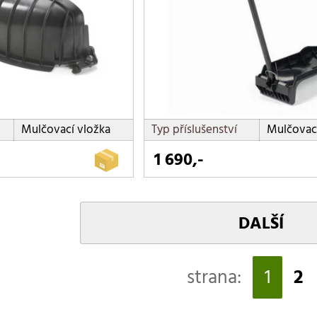
Mulčovací vložka
Typ příslušenství
Mulčovací
1 690,-
DALŠÍ
strana:
1
2