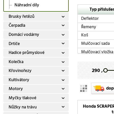
Náhradní díly
Typ přísluše
Brusky řetězů
Deflektor
Čerpadla
Řemeny
Domácí vodárny
Koš
Mulčovací sada
Drtiče
Mulčovací vložka
Hadice průmyslové
Nárazník
Kolečka
Ochranná plachta
290 ,-
Křovinořezy
Tažné zařízení
Kultivátory
Zvedák
dop
Motory
Myčky tlakové
Honda SCRAPER9
Nůžky na trávu
t