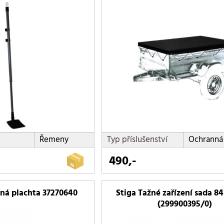
Řemeny
Typ příslušenství
Ochranná 
490,-
ná plachta 37270640
Stiga Tažné zařízení sada 84
(299900395/0)