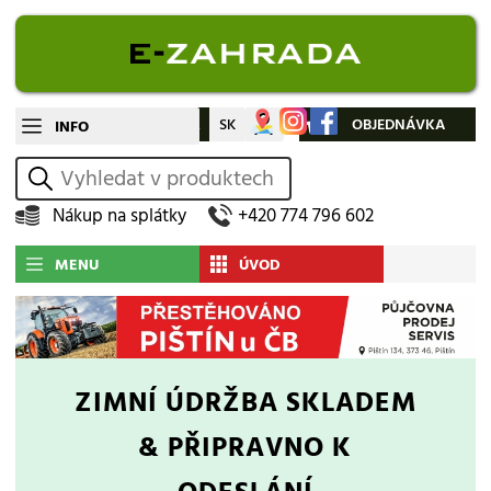
CZ
SK
Můj účet
OBJEDNÁVKA
INFO
vyhledat
Nákup na splátky
+420 774 796 602
MENU
ÚVOD
ZIMNÍ ÚDRŽBA
SKLADEM
& PŘIPRAVNO K