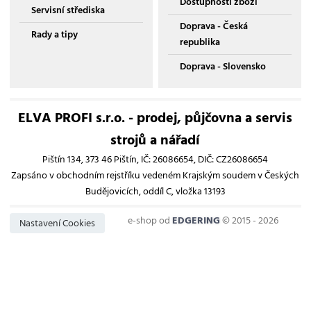
Dostupnosti zboží
Servisní střediska
Doprava - Česká
Rady a tipy
republika
Doprava - Slovensko
ELVA PROFI s.r.o. - prodej, půjčovna a servis
strojů a nářadí
Pištín 134, 373 46 Pištín, IČ: 26086654, DIČ: CZ26086654
Zapsáno v obchodním rejstříku vedeném Krajským soudem v Českých
Budějovicích, oddíl C, vložka 13193
e-shop od
EDGERING
© 2015 - 2026
Nastavení Cookies