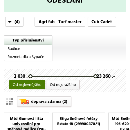
ODESLÁNÍ
(4)
Agri fab - Turf master
Cub Cadet
Mtd
Stiga
Typ příslušenství
Radlice
Rozmetadla a Sypače
2 030 ,-
23 260 ,-
Od nejlevnějšího
Od nejdražšího
doprava zdarma
(2)
Mtd Gumová lišta
Stiga Sněhové řetězy
Mtd Sněho
univerzální pro
Estate 18 (299900470/1)
196-620-
sněhové radlice (196-
620A