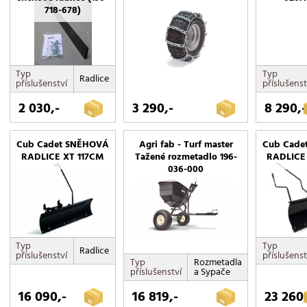
718-678)
Typ
Typ
Radlice
příslušenství
příslušenst
2 030,-
3 290,-
8 290,-
Cub Cadet SNĚHOVÁ
Agri fab - Turf master
Cub Cade
RADLICE XT 117CM
Tažené rozmetadlo 196-
RADLICE
036-000
Typ
Typ
Radlice
příslušenství
příslušenst
Typ
Rozmetadla
příslušenství
a Sypače
16 090,-
16 819,-
23 260,