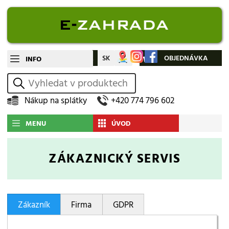
CZ
SK
Můj účet
OBJEDNÁVKA
INFO
vyhledat
Nákup na splátky
+420 774 796 602
MENU
ÚVOD
ZÁKAZNICKÝ SERVIS
Zákazník
Firma
GDPR