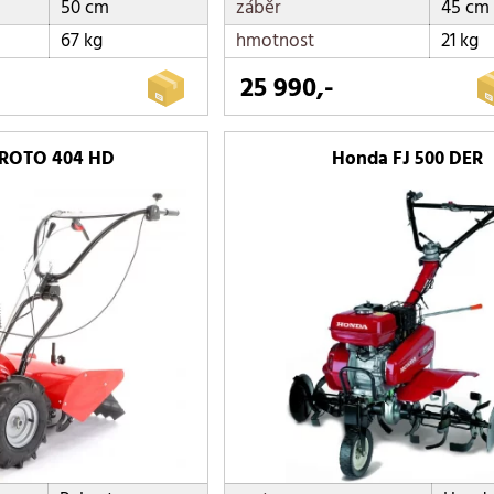
50 cm
záběr
45 cm
67 kg
hmotnost
21 kg
25 990,-
 ROTO 404 HD
Honda FJ 500 DER