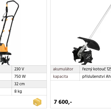
230 V
akumulátor
řezný kotouč 1
750 W
kapacita
příslušenství Ah
32 cm
8 kg
7 600,-