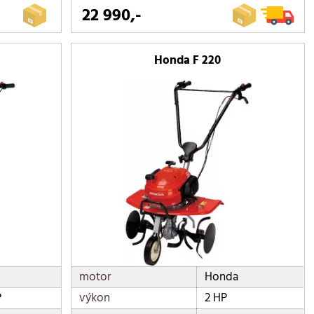
22 990,-
Honda F 220
motor
Honda
P
výkon
2 HP