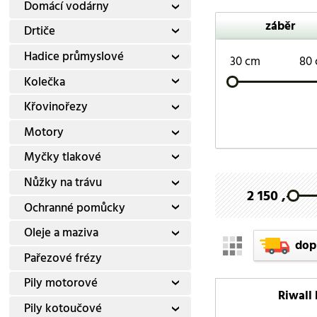
Domácí vodárny
záběr
Drtiče
Hadice průmyslové
30 cm
80
Kolečka
Křovinořezy
Motory
Myčky tlakové
Nůžky na trávu
2 150 ,-
Ochranné pomůcky
Oleje a maziva
dop
Pařezové frézy
Pily motorové
Riwall
Pily kotoučové