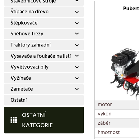
Stavebnicové stroje
Puber
Štípače na dřevo
Štěpkovače
Sněhové frézy
Traktory zahradní
Vysavače a foukače na listí
Vyvětvovací pily
Vyžínače
Zametače
Ostatní
motor
výkon
OSTATNÍ
záběr
KATEGORIE
hmotnost