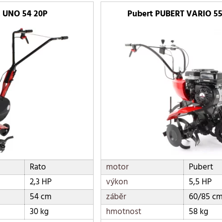
t UNO 54 20P
Pubert PUBERT VARIO 55
Rato
motor
Pubert
2,3 HP
výkon
5,5 HP
54 cm
záběr
60/85 c
30 kg
hmotnost
58 kg