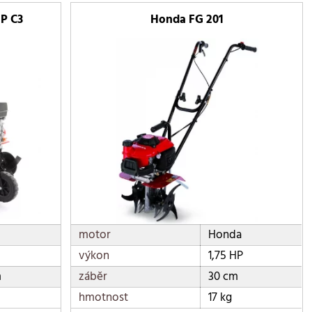
P C3
Honda FG 201
motor
Honda
výkon
1,75 HP
m
záběr
30 cm
hmotnost
17 kg