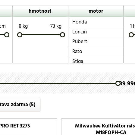
hmotnost
motor
Honda
 cm
8 kg
73 kg
1 
Loncin
Pubert
Rato
Stiga
39 990
rava zdarma
(5)
 PRO RET 3275
Milwaukee Kultivátor nás
M18FOPH-CA