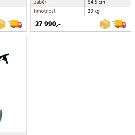
záběr
54,5 cm
hmotnost
30 kg
27 990,-