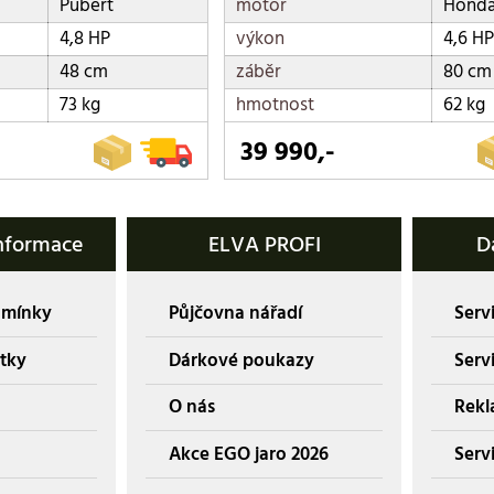
Pubert
motor
Hond
4,8 HP
výkon
4,6 HP
48 cm
záběr
80 cm
73 kg
hmotnost
62 kg
39 990,-
nformace
ELVA PROFI
D
dmínky
Půjčovna nářadí
Servi
tky
Dárkové poukazy
Serv
O nás
Rekl
Akce EGO jaro 2026
Servi