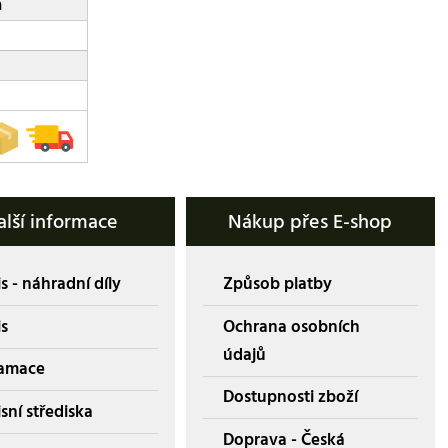
a
alší informace
Nákup přes E-shop
s - náhradní díly
Způsob platby
is
Ochrana osobních
údajů
amace
Dostupnosti zboží
sní střediska
Doprava - Česká