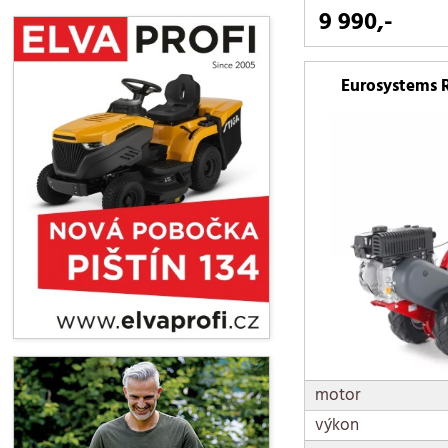
9 990,-
Eurosystems 
motor
výkon