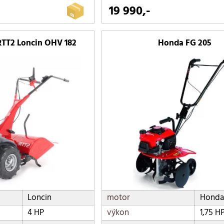
19 990,-
RTT2 Loncin OHV 182
Honda FG 205
Loncin
motor
Honda
4 HP
výkon
1,75 H