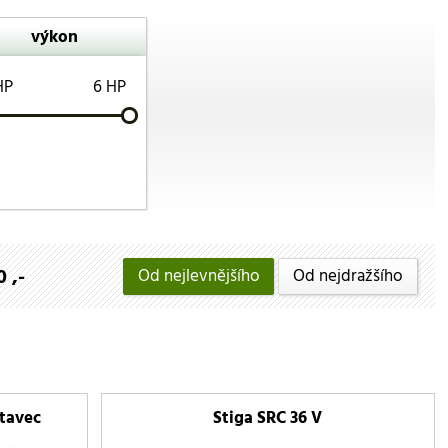
výkon
HP
6 HP
 ,-
Od nejlevnějšího
Od nejdražšího
tavec
Stiga SRC 36 V