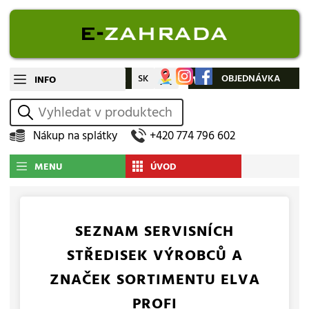
CZ
SK
Můj účet
OBJEDNÁVKA
INFO
vyhledat
Nákup na splátky
+420 774 796 602
MENU
ÚVOD
SEZNAM SERVISNÍCH
STŘEDISEK VÝROBCŮ A
ZNAČEK SORTIMENTU ELVA
PROFI