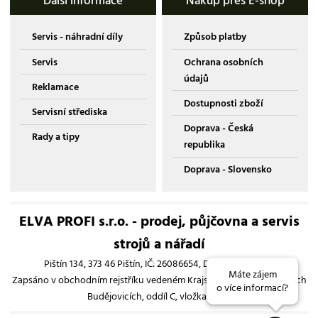
Další informace
Nákup přes E-shop
Servis - náhradní díly
Způsob platby
Servis
Ochrana osobních
údajů
Reklamace
Dostupnosti zboží
Servisní střediska
Doprava - Česká
Rady a tipy
republika
Doprava - Slovensko
ELVA PROFI s.r.o. - prodej, půjčovna a servis
strojů a nářadí
Pištín 134, 373 46 Pištín, IČ: 26086654, DIČ: CZ26086654
Máte zájem
Zapsáno v obchodním rejstříku vedeném Krajským soudem v Českých
o více informací?
Budějovicích, oddíl C, vložka 13193