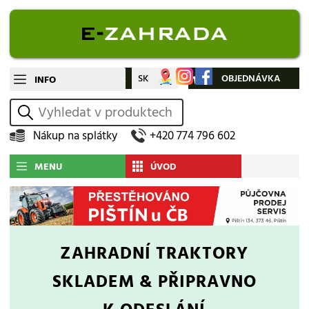
CZ
SK
Můj účet
OBJEDNÁVKA
INFO
vyhledat
Nákup na splátky
+420 774 796 602
MENU
ÚVOD
ZAHRADNÍ TRAKTORY
SKLADEM & PŘIPRAVNO