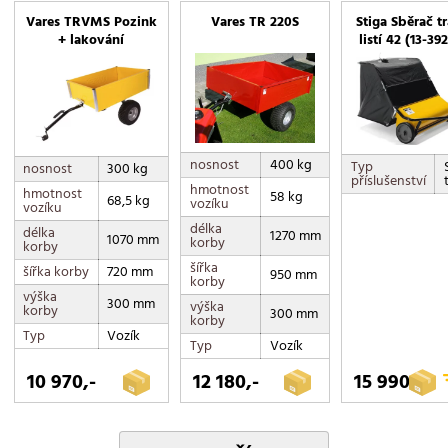
Vares TRVMS Pozink
Vares TR 220S
Stiga Sběrač t
+ lakování
listí 42 (13-39
nosnost
400 kg
Typ
nosnost
300 kg
příslušenství
hmotnost
hmotnost
58 kg
68,5 kg
vozíku
vozíku
délka
délka
1270 mm
1070 mm
korby
korby
šířka
šířka korby
720 mm
950 mm
korby
výška
300 mm
výška
korby
300 mm
korby
Typ
Vozík
Typ
Vozík
10 970,-
12 180,-
15 990,-