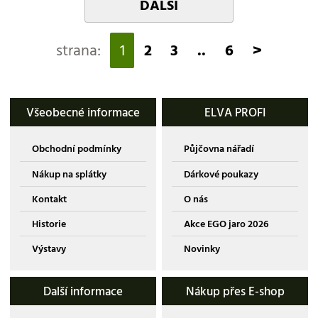
DALŠÍ
strana:
1
2
3
..
6
>
Všeobecné informace
ELVA PROFI
Obchodní podmínky
Půjčovna nářadí
Nákup na splátky
Dárkové poukazy
Kontakt
O nás
Historie
Akce EGO jaro 2026
Výstavy
Novinky
Další informace
Nákup přes E-shop