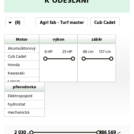
K ODESLÁNÍ
(8)
Agri fab - Turf master
Cub Cadet
EGO
Honda
Mtd
Stiga
Vares
Motor
výkon
záběr
VeGA
Akumulátorový
6 HP
25 HP
66 cm
137 cm
Cub Cadet
Honda
Kawasaki
Loncin
převodovka
Stiga
Elektropojezd
hydrostat
mechanická
2 030 ,-
186 569 ,-