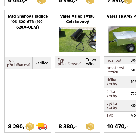
6 440,-
6 990,-
7 990,-
Mtd Sněhová radlice
Vares Válec TV100
Vares TRVMS P
196-620-678 (190-
Celokovový
620A-OEM)
Typ
Travní
nosnost
30
Typ
Radlice
příslušenství
válec
příslušenství
hmotnost
50
vozíku
délka
10
korby
šířka
72
korby
výška
30
korby
Typ
Vo
8 290,-
8 380,-
10 470,-