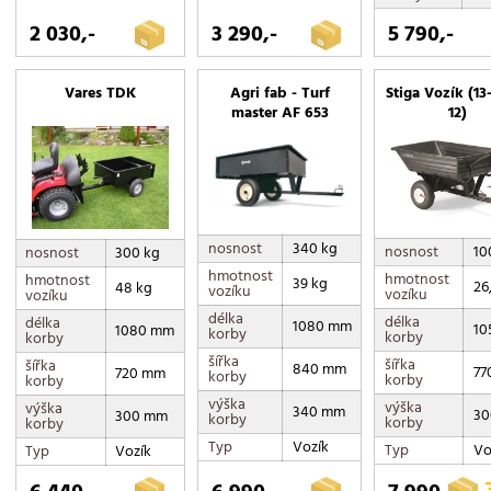
2 030,-
3 290,-
5 790,-
Vares TDK
Agri fab - Turf
Stiga Vozík (13
master AF 653
12)
nosnost
340 kg
nosnost
10
nosnost
300 kg
hmotnost
hmotnost
hmotnost
39 kg
26
48 kg
vozíku
vozíku
vozíku
délka
délka
délka
1080 mm
10
1080 mm
korby
korby
korby
šířka
šířka
šířka
840 mm
77
720 mm
korby
korby
korby
výška
výška
výška
340 mm
30
300 mm
korby
korby
korby
Typ
Vozík
Typ
Vo
Typ
Vozík