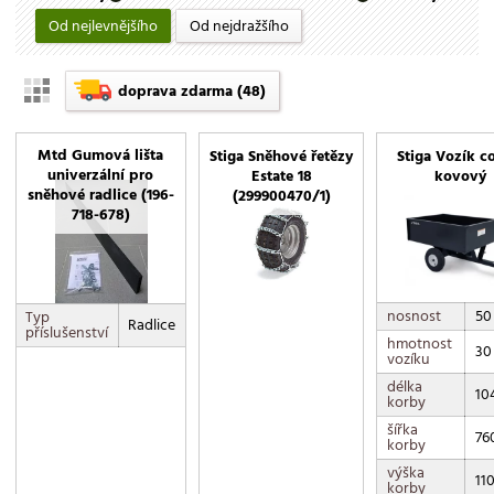
Od nejlevnějšího
Od nejdražšího
doprava zdarma
(48)
Mtd Gumová lišta
Stiga Sněhové řetězy
Stiga Vozík 
univerzální pro
Estate 18
kovový
sněhové radlice (196-
(299900470/1)
718-678)
nosnost
50
Typ
Radlice
příslušenství
hmotnost
30
vozíku
délka
10
korby
šířka
76
korby
výška
11
korby