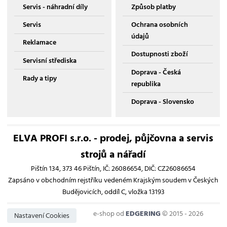
Servis - náhradní díly
Způsob platby
Servis
Ochrana osobních
údajů
Reklamace
Dostupnosti zboží
Servisní střediska
Doprava - Česká
Rady a tipy
republika
Doprava - Slovensko
ELVA PROFI s.r.o. - prodej, půjčovna a servis
strojů a nářadí
Pištín 134, 373 46 Pištín, IČ: 26086654, DIČ: CZ26086654
Zapsáno v obchodním rejstříku vedeném Krajským soudem v Českých
Budějovicích, oddíl C, vložka 13193
e-shop od
EDGERING
© 2015 - 2026
Nastavení Cookies