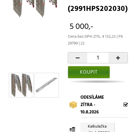
(2991HPS202030)
5 000,-
Cena bez DPH 21%: 4 132,23 | PK
29799 | 22
-
+
KOUPIT
ODESÍLÁME
ZÍTRA -
10.8.2026
Kalkulačka