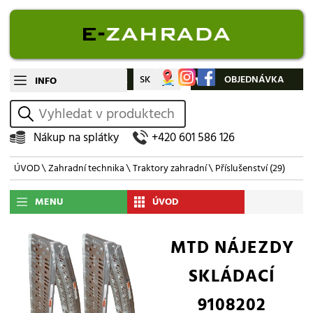
CZ
SK
Můj účet
OBJEDNÁVKA
INFO
vyhledat
Nákup na splátky
+420 601 586 126
ÚVOD
\
Zahradní technika
\
Traktory zahradní
\
Příslušenství
(29)
MENU
ÚVOD
MTD NÁJEZDY
SKLÁDACÍ
9108202