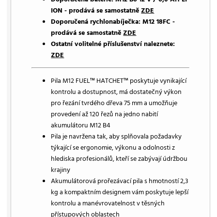
ION - prodává se samostatně
ZDE
Doporučená rychlonabíječka: M12 18FC -
prodává se samostatně
ZDE
Ostatní volitelné příslušenství naleznete:
ZDE
Pila M12 FUEL™ HATCHET™ poskytuje vynikající
kontrolu a dostupnost, má dostatečný výkon
pro řezání tvrdého dřeva 75 mm a umožňuje
provedení až 120 řezů na jedno nabití
akumulátoru M12 B4
Pila je navržena tak, aby splňovala požadavky
týkající se ergonomie, výkonu a odolnosti z
hlediska profesionálů, kteří se zabývají údržbou
krajiny
Akumulátorová prořezávací pila s hmotností 2,3
kg a kompaktním designem vám poskytuje lepší
kontrolu a manévrovatelnost v těsných
přístupových oblastech