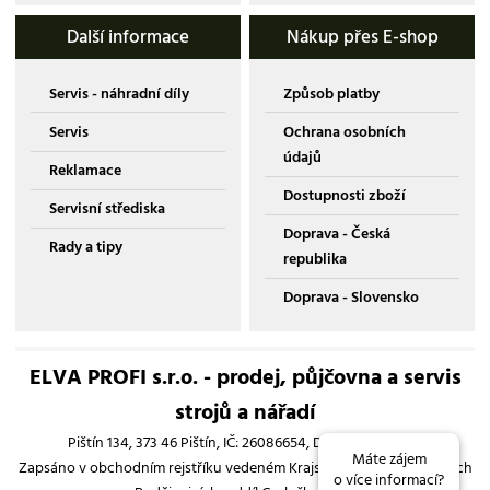
Další informace
Nákup přes E-shop
Servis - náhradní díly
Způsob platby
Servis
Ochrana osobních
údajů
Reklamace
Dostupnosti zboží
Servisní střediska
Doprava - Česká
Rady a tipy
republika
Doprava - Slovensko
ELVA PROFI s.r.o. - prodej, půjčovna a servis
strojů a nářadí
Pištín 134, 373 46 Pištín, IČ: 26086654, DIČ: CZ26086654
Máte zájem
Zapsáno v obchodním rejstříku vedeném Krajským soudem v Českých
o více informací?