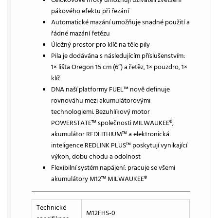
pákového efektu při řezání
Automatické mazání umožňuje snadné použití a
řádné mazání řetězu
Úložný prostor pro klíč na těle pily
Pila je dodávána s následujícím příslušenstvím:
1× lišta Oregon 15 cm (6″) a řetěz, 1× pouzdro, 1×
klíč
DNA naší platformy FUEL™ nově definuje
rovnováhu mezi akumulátorovými
technologiemi. Bezuhlíkový motor
POWERSTATE™ společnosti MILWAUKEE®,
akumulátor REDLITHIUM™ a elektronická
inteligence REDLINK PLUS™ poskytují vynikající
výkon, dobu chodu a odolnost
Flexibilní systém napájení: pracuje se všemi
akumulátory M12™ MILWAUKEE®
Technické
M12FHS-0