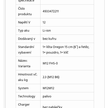
specifikace
Číslo
4933472211
produktu
Napětí V
12
Typ aku
Li-ion
Dodávaný v
bez kufru
Standardní
1× lišta Oregon 15 cm (6˝) a řetěz,
vybavení
1× pouzdro, 1× klíč
Název:
M12 FHS-0
Varianta
Hmotnost vč.
2.3 (M12 B6)
aku kg
System
M12M12
Technology
palivo
Charger
bez nabíječky