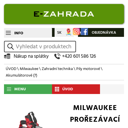
CZ
SK
Můj účet
OBJEDNÁVKA
INFO
vyhledat
Nákup na splátky
+420 601 586 126
ÚVOD
\
Milwaukee
\
Zahradní technika
\
Pily motorové
\
Akumulátorové
(7)
MENU
ÚVOD
MILWAUKEE
PROŘEZÁVACÍ