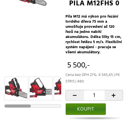
PILA M12FHS 0
Pila M12 má výkon pro řezání
tvrdého dřeva 75 mm a
umožňuje provedení až 120
řezů na jedno nabití
akumulátoru. Délka lišty 15 cm,
rychlost řetězu 5 m/s. Flexibilní
systém napájení - pracuje se
všemi akumulátory.
5 500,-
Cena bez DPH 21%: 4 545,45 | PK
57915 | 480
-
+
KOUPIT