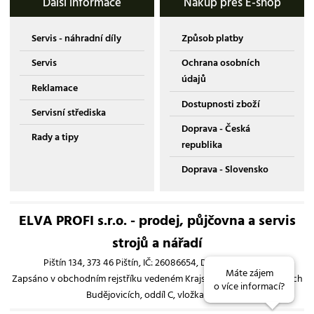
Další informace
Nákup přes E-shop
Servis - náhradní díly
Způsob platby
Servis
Ochrana osobních
údajů
Reklamace
Dostupnosti zboží
Servisní střediska
Doprava - Česká
Rady a tipy
republika
Doprava - Slovensko
ELVA PROFI s.r.o. - prodej, půjčovna a servis
strojů a nářadí
Pištín 134, 373 46 Pištín, IČ: 26086654, DIČ: CZ26086654
Máte zájem
Zapsáno v obchodním rejstříku vedeném Krajským soudem v Českých
o více informací?
Budějovicích, oddíl C, vložka 13193