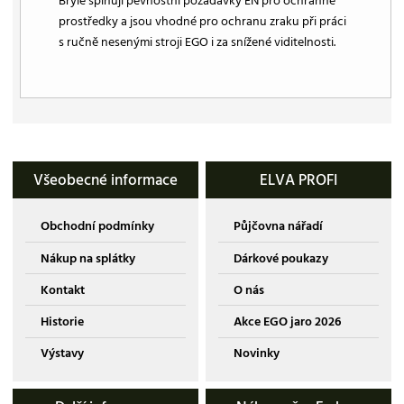
Brýle splňují pevnostní požadavky EN pro ochranné
prostředky a jsou vhodné pro ochranu zraku při práci
s ručně nesenými stroji EGO i za snížené viditelnosti.
Všeobecné informace
ELVA PROFI
Obchodní podmínky
Půjčovna nářadí
Nákup na splátky
Dárkové poukazy
Kontakt
O nás
Historie
Akce EGO jaro 2026
Výstavy
Novinky