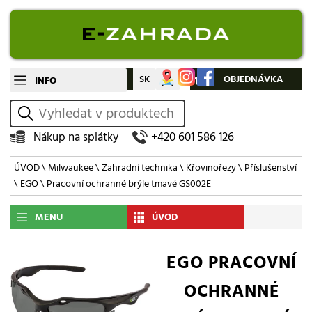
CZ
SK
Můj účet
OBJEDNÁVKA
INFO
vyhledat
Nákup na splátky
+420 601 586 126
ÚVOD
\
Milwaukee
\
Zahradní technika
\
Křovinořezy
\
Příslušenství
\
EGO
\ Pracovní ochranné brýle tmavé GS002E
MENU
ÚVOD
EGO PRACOVNÍ
OCHRANNÉ