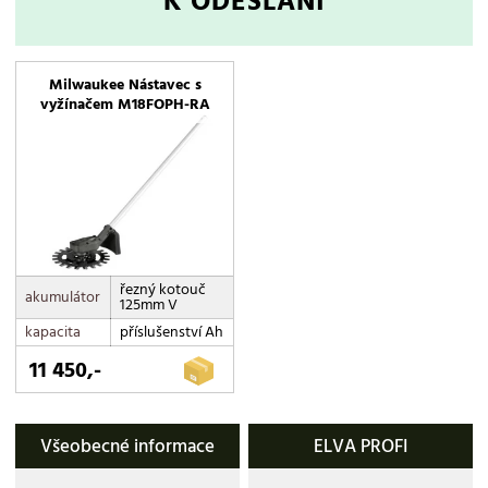
K ODESLÁNÍ
Milwaukee Nástavec s
vyžínačem M18FOPH-RA
řezný kotouč
akumulátor
125mm V
kapacita
příslušenství Ah
11 450,-
Všeobecné informace
ELVA PROFI