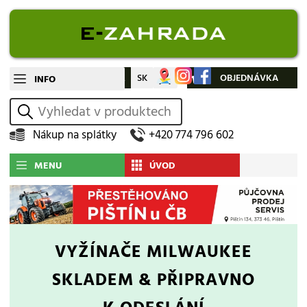
CZ
SK
Můj účet
OBJEDNÁVKA
INFO
vyhledat
Nákup na splátky
+420 774 796 602
MENU
ÚVOD
VYŽÍNAČE MILWAUKEE
SKLADEM & PŘIPRAVNO