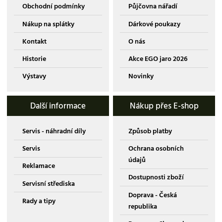
Obchodní podmínky
Půjčovna nářadí
Nákup na splátky
Dárkové poukazy
Kontakt
O nás
Historie
Akce EGO jaro 2026
Výstavy
Novinky
Další informace
Nákup přes E-shop
Servis - náhradní díly
Způsob platby
Servis
Ochrana osobních
údajů
Reklamace
Dostupnosti zboží
Servisní střediska
Doprava - Česká
Rady a tipy
republika