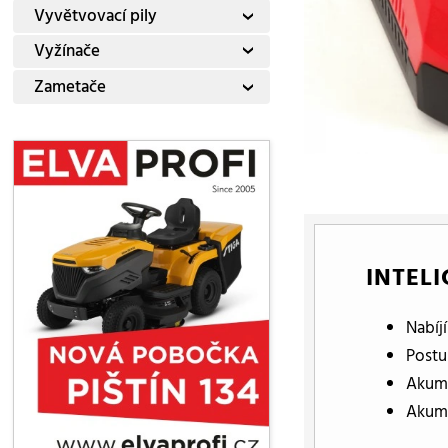
Vyvětvovací pily
Vyžínače
Zametače
INTEL
Nabíj
Postu
Akumu
Akumu