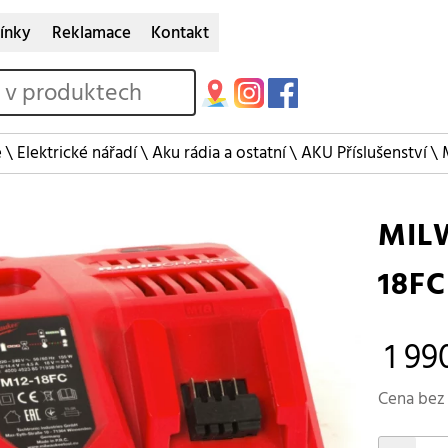
ínky
Reklamace
Kontakt
e
\
Elektrické nářadí
\
Aku rádia a ostatní
\
AKU Příslušenství
\
MIL
18FC
1 99
Cena bez 