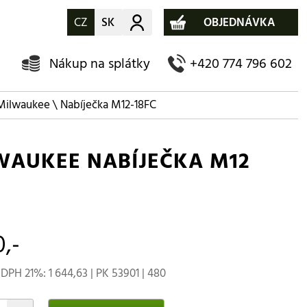
CZ
SK
Můj účet
OBJEDNÁVKA
Nákup na splátky
+420 774 796 602
Milwaukee
\ Nabíječka M12-18FC
WAUKEE NABÍJEČKA M12
0,-
DPH 21%: 1 644,63 | PK 53901 | 480