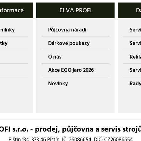
nformace
ELVA PROFI
D
dmínky
Půjčovna nářadí
Servi
tky
Dárkové poukazy
Serv
O nás
Rekl
Akce EGO jaro 2026
Servi
Novinky
Rady
I s.r.o. - prodej, půjčovna a servis stroj
Pištín 134, 373 46 Pištín, IČ: 26086654, DIČ: CZ26086654