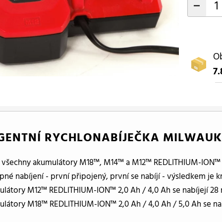
-
Ob
7.
IGENTNÍ RYCHLONABÍJEČKA MILWAUK
í všechny akumulátory M18™, M14™ a M12™ REDLITHIUM-ION™
pné nabíjení - první připojený, první se nabíjí - výsledkem je 
látory M12™ REDLITHIUM-ION™ 2,0 Ah / 4,0 Ah se nabíjejí 28
látory M18™ REDLITHIUM-ION™ 2,0 Ah / 4,0 Ah / 5,0 Ah se nab