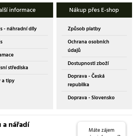
alší informace
Nákup přes E-shop
s - náhradní díly
Způsob platby
is
Ochrana osobních
údajů
amace
Dostupnosti zboží
sní střediska
Doprava - Česká
 a tipy
republika
Doprava - Slovensko
ů a nářadí
Máte zájem