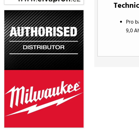
Technic
Pro b
9,0 Ah