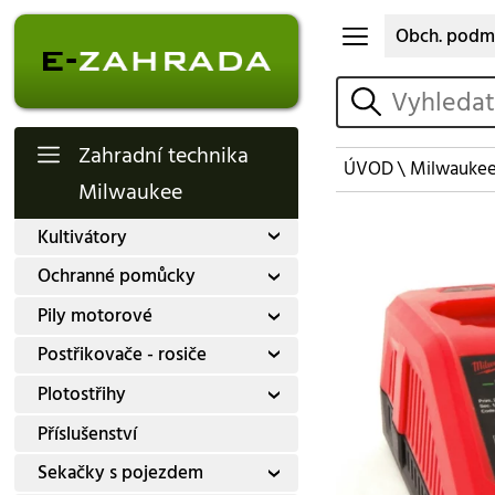
Obch. podm
vyhledat
Zahradní technika
ÚVOD
\
Milwauke
Milwaukee
Kultivátory
Ochranné pomůcky
Pily motorové
Postřikovače - rosiče
Plotostřihy
Příslušenství
Sekačky s pojezdem