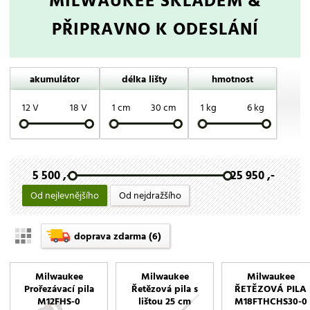
MILWAUKEE
SKLADEM &
PŘIPRAVNO K ODESLÁNÍ
akumulátor
délka lišty
hmotnost
12 V
18 V
1 cm
30 cm
1 kg
6 kg
5 500 ,-
25 950 ,-
Od nejlevnějšího
Od nejdražšího
doprava zdarma
(6)
Milwaukee
Milwaukee
Milwaukee
Prořezávací pila
Řetězová pila s
ŘETĚZOVÁ PILA
M12FHS-0
lištou 25 cm
M18FTHCHS30-0