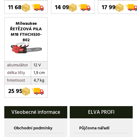
11 689,-
14 097,-
17 990,-
Milwaukee
ŘETĚZOVÁ PILA
M18 FTHCHS30-
802
akumulátor
12 V
délka lišty
1,9 cm
hmotnost
4,7 kg
25 950,-
Všeobecné informace
ELVA PROFI
Obchodní podmínky
Půjčovna nářadí