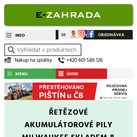
CZ
SK
Můj účet
OBJEDNÁVKA
INFO
vyhledat
Nákup na splátky
+420 601 586 126
MENU
ÚVOD
ŘETĚZOVÉ
AKUMULÁTOROVÉ PILY