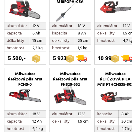
M18FOPH-CSA
akumulátor
12 V
akumulátor
18 V
akumulátor
12 V
kapacita
6 Ah
kapacita
8 Ah
délka lišty
1,9 c
délka lišty
15 cm
délka lišty
25 cm
hmotnost
4,7 k
hmotnost
2,3 kg
hmotnost
1,9 kg
5 500,-
5 923,-
10 990,-
Milwaukee
Milwaukee
Milwaukee
Řetězová pila M18
Řetězová pila M18
ŘETĚZOVÁ PILA
FCHS-0
FHS20-552
M18 FTHCHS35-80
akumulátor
18 V
akumulátor
12 V
kapacita
8 Ah
kapacita
12 Ah
délka lišty
1,9 cm
délka lišty
30 cm
hmotnost
6,4 kg
hmotnost
4,7 kg