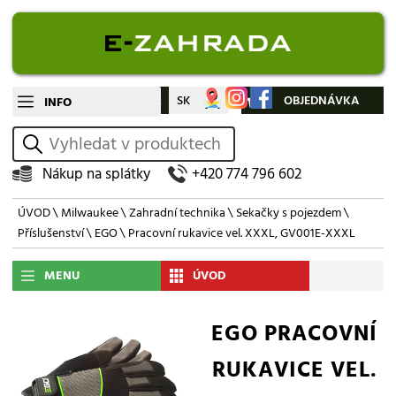
CZ
SK
Můj účet
OBJEDNÁVKA
INFO
vyhledat
Nákup na splátky
+420 774 796 602
ÚVOD
\
Milwaukee
\
Zahradní technika
\
Sekačky s pojezdem
\
Příslušenství
\
EGO
\ Pracovní rukavice vel. XXXL, GV001E-XXXL
MENU
ÚVOD
EGO PRACOVNÍ
RUKAVICE VEL.