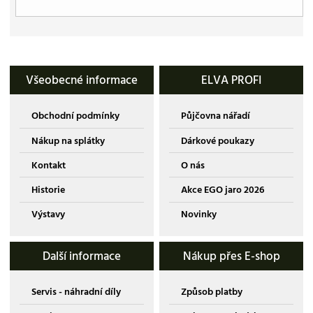
Všeobecné informace
ELVA PROFI
Obchodní podmínky
Půjčovna nářadí
Nákup na splátky
Dárkové poukazy
Kontakt
O nás
Historie
Akce EGO jaro 2026
Výstavy
Novinky
Další informace
Nákup přes E-shop
Servis - náhradní díly
Způsob platby