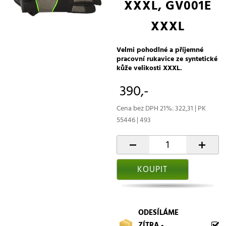
XXXL, GV001E
XXXL
Velmi pohodlné a příjemné
pracovní rukavice ze syntetické
kůže velikosti XXXL.
390,-
Cena bez DPH 21%: 322,31 | PK
55446 | 493
-
+
KOUPIT
ODESÍLÁME
ZÍTRA -