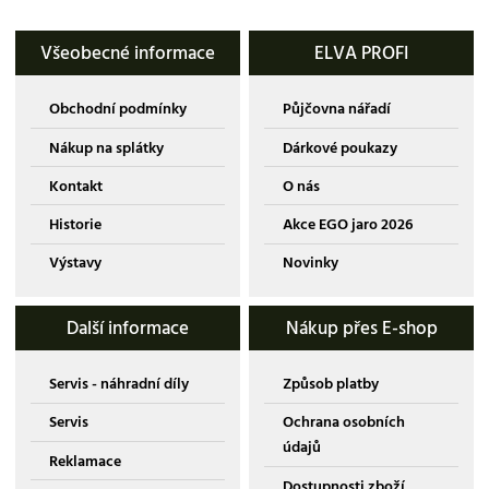
Všeobecné informace
ELVA PROFI
Obchodní podmínky
Půjčovna nářadí
Nákup na splátky
Dárkové poukazy
Kontakt
O nás
Historie
Akce EGO jaro 2026
Výstavy
Novinky
Další informace
Nákup přes E-shop
Servis - náhradní díly
Způsob platby
Servis
Ochrana osobních
údajů
Reklamace
Dostupnosti zboží