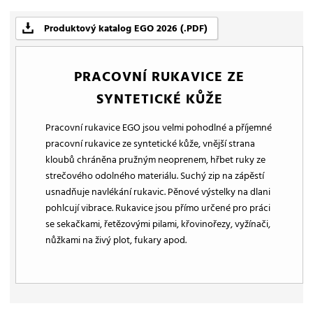
Produktový katalog EGO 2026 (.PDF)
PRACOVNÍ RUKAVICE ZE
SYNTETICKÉ KŮŽE
Pracovní rukavice EGO jsou velmi pohodlné a příjemné
pracovní rukavice ze syntetické kůže, vnější strana
kloubů chráněna pružným neoprenem, hřbet ruky ze
strečového odolného materiálu. Suchý zip na zápěstí
usnadňuje navlékání rukavic. Pěnové výstelky na dlani
pohlcují vibrace. Rukavice jsou přímo určené pro práci
se sekačkami, řetězovými pilami, křovinořezy, vyžínači,
nůžkami na živý plot, fukary apod.