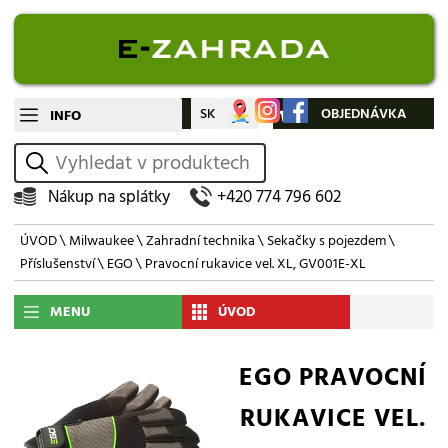
CZ
SK
Můj účet
OBJEDNÁVKA
INFO
vyhledat
Nákup na splátky
+420 774 796 602
ÚVOD
\
Milwaukee
\
Zahradní technika
\
Sekačky s pojezdem
\
Příslušenství
\
EGO
\ Pravocní rukavice vel. XL, GV001E-XL
MENU
ÚVOD
EGO PRAVOCNÍ
RUKAVICE VEL.