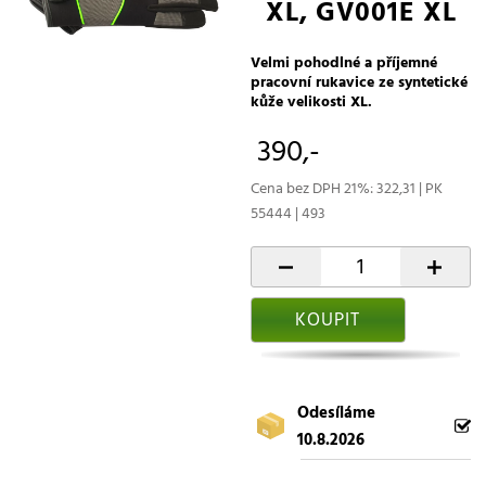
XL, GV001E XL
Velmi pohodlné a příjemné
pracovní rukavice ze syntetické
kůže velikosti XL.
390,-
Cena bez DPH 21%: 322,31 | PK
55444 | 493
-
+
KOUPIT
Odesíláme
10.8.2026