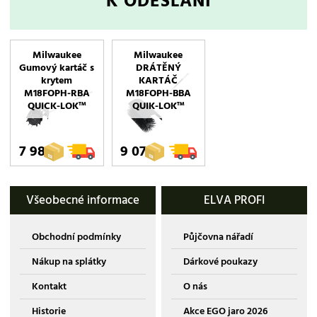
K ODESLÁNÍ
Milwaukee
Milwaukee
Gumový kartáč s
DRÁTĚNÝ
krytem
KARTÁČ
M18FOPH-RBA
M18FOPH-BBA
QUICK-LOK™
QUIK-LOK™
7 989,-
9 070,-
Všeobecné informace
ELVA PROFI
Obchodní podmínky
Půjčovna nářadí
Nákup na splátky
Dárkové poukazy
Kontakt
O nás
Historie
Akce EGO jaro 2026