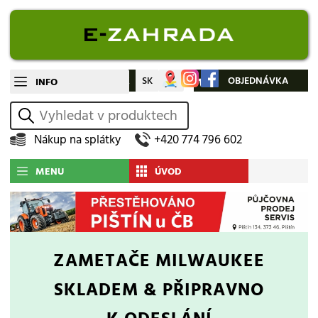
CZ
SK
Můj účet
OBJEDNÁVKA
INFO
vyhledat
Nákup na splátky
+420 774 796 602
MENU
ÚVOD
ZAMETAČE MILWAUKEE
SKLADEM & PŘIPRAVNO