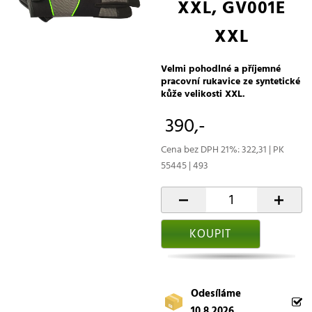
XXL, GV001E
XXL
Velmi pohodlné a příjemné
pracovní rukavice ze syntetické
kůže velikosti XXL.
390,-
Cena bez DPH 21%: 322,31 | PK
55445 | 493
-
+
KOUPIT
Odesíláme
10.8.2026