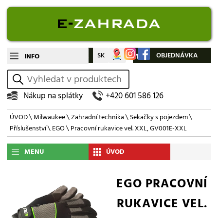
CZ
SK
Můj účet
OBJEDNÁVKA
INFO
vyhledat
Nákup na splátky
+420 601 586 126
ÚVOD
\
Milwaukee
\
Zahradní technika
\
Sekačky s pojezdem
\
Příslušenství
\
EGO
\ Pracovní rukavice vel. XXL, GV001E-XXL
MENU
ÚVOD
EGO PRACOVNÍ
RUKAVICE VEL.