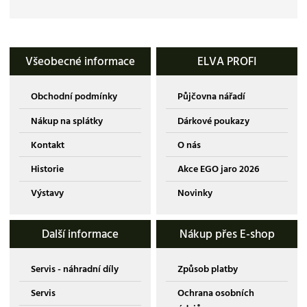
Všeobecné informace
ELVA PROFI
Obchodní podmínky
Půjčovna nářadí
Nákup na splátky
Dárkové poukazy
Kontakt
O nás
Historie
Akce EGO jaro 2026
Výstavy
Novinky
Další informace
Nákup přes E-shop
Servis - náhradní díly
Způsob platby
Servis
Ochrana osobních