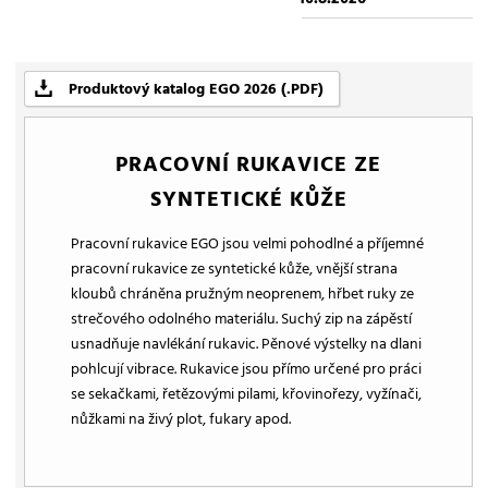
Produktový katalog EGO 2026 (.PDF)
PRACOVNÍ RUKAVICE ZE
SYNTETICKÉ KŮŽE
Pracovní rukavice EGO jsou velmi pohodlné a příjemné
pracovní rukavice ze syntetické kůže, vnější strana
kloubů chráněna pružným neoprenem, hřbet ruky ze
strečového odolného materiálu. Suchý zip na zápěstí
usnadňuje navlékání rukavic. Pěnové výstelky na dlani
pohlcují vibrace. Rukavice jsou přímo určené pro práci
se sekačkami, řetězovými pilami, křovinořezy, vyžínači,
nůžkami na živý plot, fukary apod.