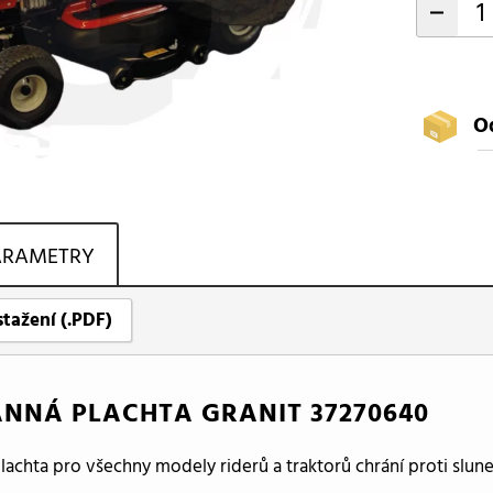
-
O
ARAMETRY
stažení (.PDF)
NNÁ PLACHTA GRANIT 37270640
achta pro všechny modely riderů a traktorů chrání proti slune