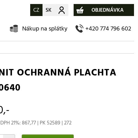
CZ
SK
Můj účet
OBJEDNÁVKA
Nákup na splátky
+420 774 796 602
NIT OCHRANNÁ PLACHTA
0640
0,-
DPH 21%: 867,77 | PK 52589 | 272