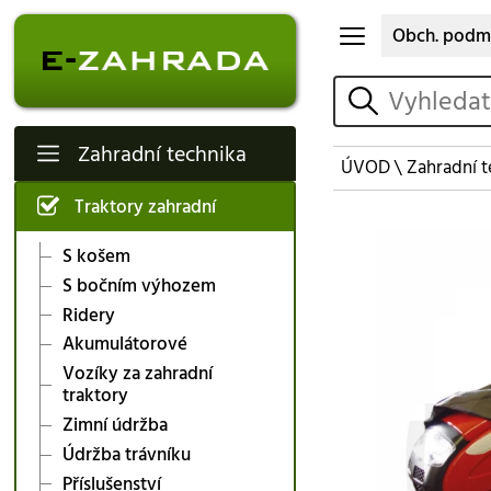
Obch. podm
vyhledat
Zahradní technika
ÚVOD
\
Zahradní t
Traktory zahradní
S košem
S bočním výhozem
Ridery
Akumulátorové
Vozíky za zahradní
traktory
Zimní údržba
Údržba trávníku
Příslušenství