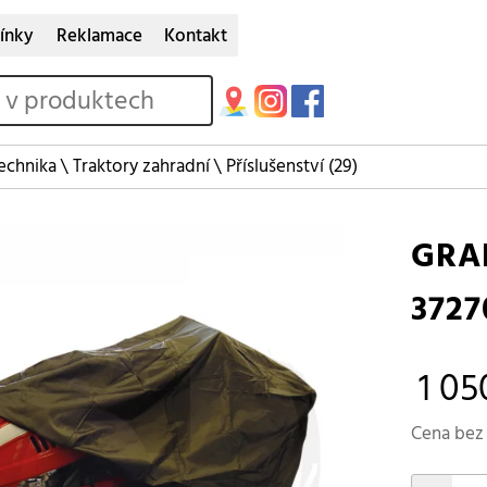
ínky
Reklamace
Kontakt
echnika
\
Traktory zahradní
\
Příslušenství
(29)
GRA
3727
1 05
Cena bez 