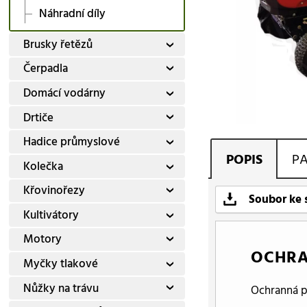
Náhradní díly
Brusky řetězů
Čerpadla
Domácí vodárny
Drtiče
Hadice průmyslové
POPIS
P
Kolečka
Křovinořezy
Soubor ke 
Kultivátory
Motory
OCHRA
Myčky tlakové
Nůžky na trávu
Ochranná pl