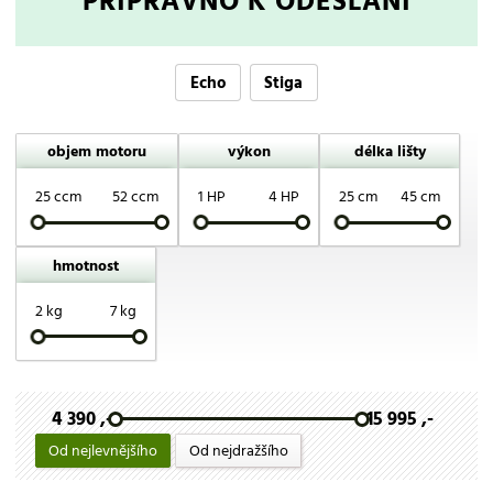
PŘIPRAVNO K ODESLÁNÍ
Echo
Stiga
objem motoru
výkon
délka lišty
25 ccm
52 ccm
1 HP
4 HP
25 cm
45 cm
hmotnost
2 kg
7 kg
4 390 ,-
15 995 ,-
Od nejlevnějšího
Od nejdražšího