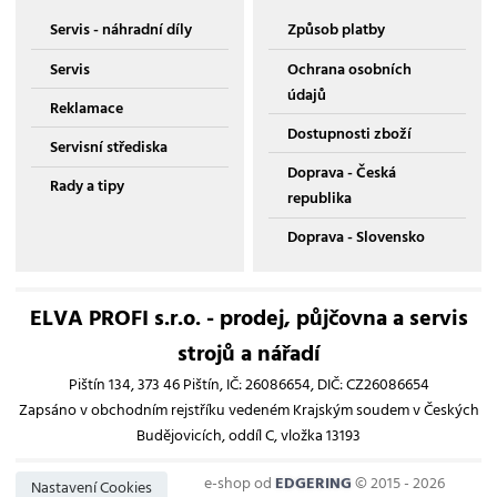
Servis - náhradní díly
Způsob platby
Servis
Ochrana osobních
údajů
Reklamace
Dostupnosti zboží
Servisní střediska
Doprava - Česká
Rady a tipy
republika
Doprava - Slovensko
ELVA PROFI s.r.o. - prodej, půjčovna a servis
strojů a nářadí
Pištín 134, 373 46 Pištín, IČ: 26086654, DIČ: CZ26086654
Zapsáno v obchodním rejstříku vedeném Krajským soudem v Českých
Budějovicích, oddíl C, vložka 13193
e-shop od
EDGERING
© 2015 - 2026
Nastavení Cookies