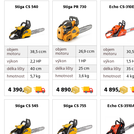
Stiga CS 540
Stiga PR 730
Echo CS-310
objem
objem
objem
26,9 ccm
38,5 ccm
30,
motoru
motoru
motoru
výkon
1 HP
výkon
2,2 HP
výkon
1,5 
délka lišty
25 cm
délka lišty
40 cm
délka lišty
35 
hmotnost
3,6 kg
hmotnost
5,7 kg
hmotnost
4 k
4 390,-
4 890,-
4 895,-
Stiga CS 545
Stiga CS 755
Echo CS-3510