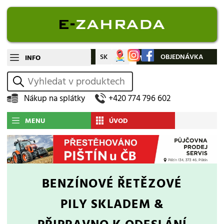
CZ
SK
Můj účet
OBJEDNÁVKA
INFO
vyhledat
Nákup na splátky
+420 774 796 602
MENU
ÚVOD
BENZÍNOVÉ ŘETĚZOVÉ
PILY
SKLADEM &