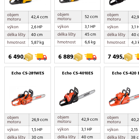
objem
objem
objem
52 ccm
42,4 ccm
42,
motoru
motoru
motoru
výkon
3,1 HP
výkon
2,6 HP
výkon
3,1 
délka lišty
45 cm
délka lišty
40 cm
délka lišty
40 
hmotnost
6,6 kg
hmotnost
5,87 kg
hmotnost
4,3 
6 490,-
6 889,-
7 495,-
Echo CS-281WES
Echo CS-4010ES
Echo CS-420 
objem
objem
objem
42,9 ccm
26,9 ccm
40,
motoru
motoru
motoru
výkon
3,1 HP
výkon
1,5 HP
výkon
2,15
délka lišty
40 cm
délka lišty
30 cm
délka lišty
38 