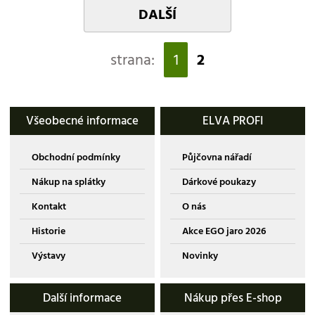
DALŠÍ
strana:
1
2
Všeobecné informace
ELVA PROFI
Obchodní podmínky
Půjčovna nářadí
Nákup na splátky
Dárkové poukazy
Kontakt
O nás
Historie
Akce EGO jaro 2026
Výstavy
Novinky
Další informace
Nákup přes E-shop