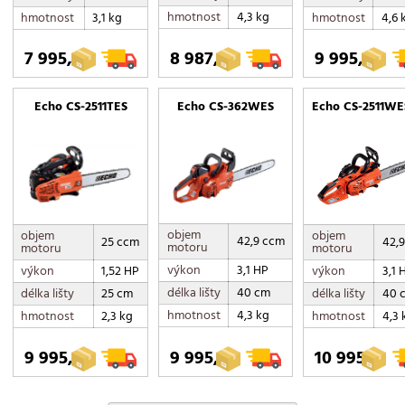
hmotnost
4,3 kg
hmotnost
3,1 kg
hmotnost
4,6 
7 995,-
8 987,-
9 995,-
Echo CS-2511TES
Echo CS-362WES
Echo CS-2511WE
objem
objem
objem
42,9 ccm
25 ccm
42,
motoru
motoru
motoru
výkon
3,1 HP
výkon
1,52 HP
výkon
3,1 
délka lišty
40 cm
délka lišty
25 cm
délka lišty
40 
hmotnost
4,3 kg
hmotnost
2,3 kg
hmotnost
4,3 
9 995,-
9 995,-
10 995,-