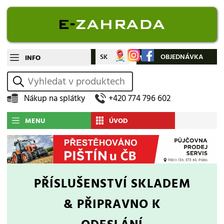
CZ
SK
Můj účet
OBJEDNÁVKA
INFO
vyhledat
Nákup na splátky
+420 774 796 602
MENU
ÚVOD
PŘÍSLUŠENSTVÍ
SKLADEM
& PŘIPRAVNO K