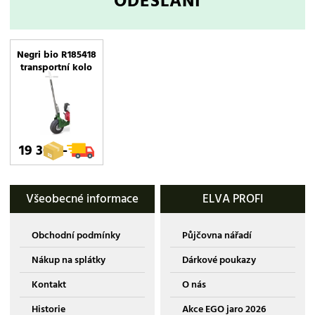
ODESLÁNÍ
Negri bio R185418
transportní kolo
19 306,-
Všeobecné informace
ELVA PROFI
Obchodní podmínky
Půjčovna nářadí
Nákup na splátky
Dárkové poukazy
Kontakt
O nás
Historie
Akce EGO jaro 2026