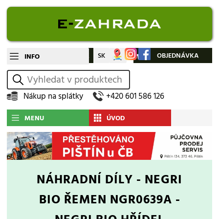
CZ
SK
Můj účet
OBJEDNÁVKA
INFO
vyhledat
Nákup na splátky
+420 601 586 126
MENU
ÚVOD
NÁHRADNÍ DÍLY - NEGRI
BIO ŘEMEN NGR0639A -