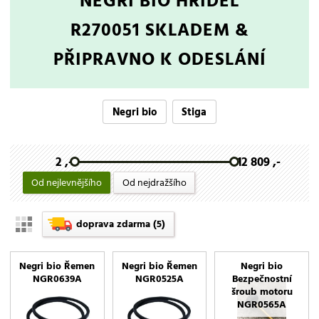
NEGRI BIO HŘÍDEL
R270051
SKLADEM &
PŘIPRAVNO K ODESLÁNÍ
Negri bio
Stiga
2 ,-
12 809 ,-
Od nejlevnějšího
Od nejdražšího
doprava zdarma
(5)
Negri bio Řemen
Negri bio Řemen
Negri bio
NGR0639A
NGR0525A
Bezpečnostní
šroub motoru
NGR0565A