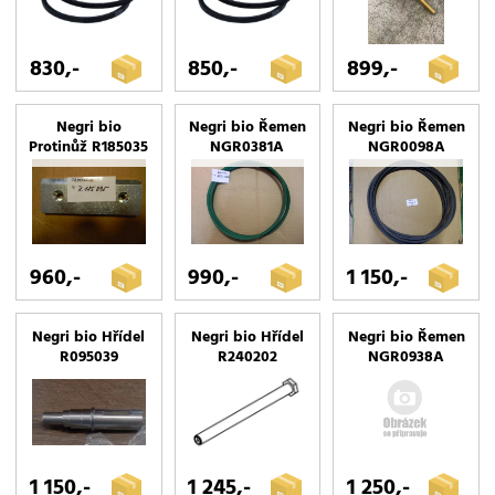
830,-
850,-
899,-
Negri bio
Negri bio Řemen
Negri bio Řemen
Protinůž R185035
NGR0381A
NGR0098A
960,-
990,-
1 150,-
Negri bio Hřídel
Negri bio Hřídel
Negri bio Řemen
R095039
R240202
NGR0938A
1 150,-
1 245,-
1 250,-