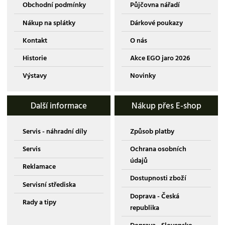
Obchodní podmínky
Půjčovna nářadí
Nákup na splátky
Dárkové poukazy
Kontakt
O nás
Historie
Akce EGO jaro 2026
Výstavy
Novinky
Další informace
Nákup přes E-shop
Servis - náhradní díly
Způsob platby
Servis
Ochrana osobních
údajů
Reklamace
Dostupnosti zboží
Servisní střediska
Doprava - Česká
Rady a tipy
republika