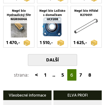
Negri bio
Negri bio Ložisko
Negri bio Hřídel
Hydraulický filtr
s domečkem
R270051
NGR0684A
UCF208
1 470,-
1 510,-
1 625,-
DALŠÍ
strana:
<
1
..
5
6
7
8
Všeobecné informace
ELVA PROFI