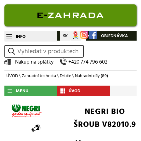
CZ
SK
Můj účet
OBJEDNÁVKA
INFO
vyhledat
Nákup na splátky
+420 774 796 602
ÚVOD
\
Zahradní technika
\
Drtiče
\
Náhradní díly
(89)
MENU
ÚVOD
NEGRI BIO
ŠROUB V82010.9