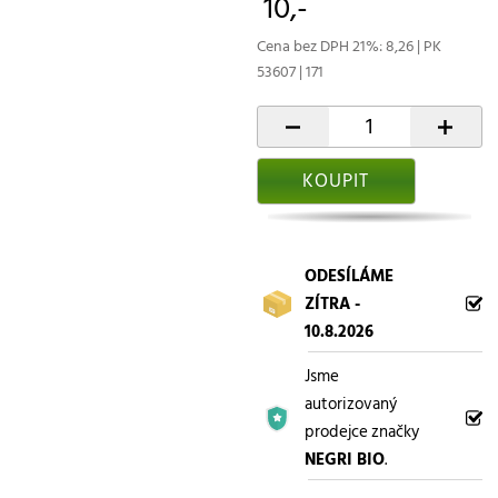
10,-
Cena bez DPH 21%: 8,26 | PK
53607 | 171
-
+
KOUPIT
ODESÍLÁME
ZÍTRA -
10.8.2026
Jsme
autorizovaný
prodejce značky
NEGRI BIO
.