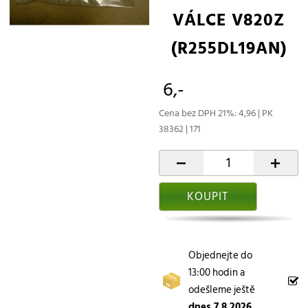
VÁLCE V820Z
(R255DL19AN)
6,-
Cena bez DPH 21%: 4,96 | PK
38362 | 171
-
+
KOUPIT
Objednejte do
13:00 hodin a
odešleme ještě
dnes 7.8.2026