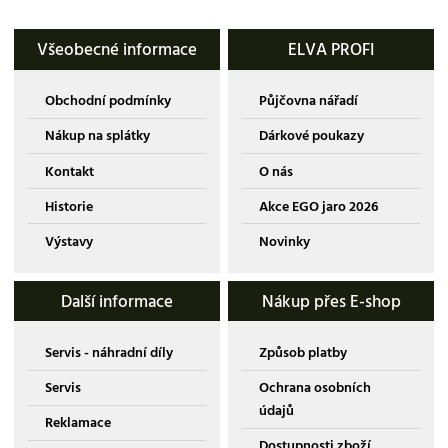
Všeobecné informace
ELVA PROFI
Obchodní podmínky
Půjčovna nářadí
Nákup na splátky
Dárkové poukazy
Kontakt
O nás
Historie
Akce EGO jaro 2026
Výstavy
Novinky
Další informace
Nákup přes E-shop
Servis - náhradní díly
Způsob platby
Servis
Ochrana osobních
údajů
Reklamace
Dostupnosti zboží