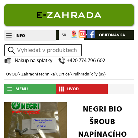
CZ
SK
Můj účet
OBJEDNÁVKA
INFO
vyhledat
Nákup na splátky
+420 774 796 602
ÚVOD
\
Zahradní technika
\
Drtiče
\
Náhradní díly
(89)
MENU
ÚVOD
NEGRI BIO
ŠROUB
NAPÍNACÍHO