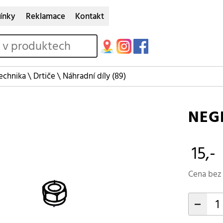
ínky
Reklamace
Kontakt
echnika
\
Drtiče
\
Náhradní díly
(89)
NEG
15,-
Cena bez 
-