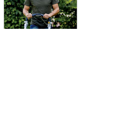
Všeobecné i
Obchodní po