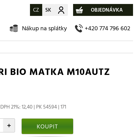
CZ
SK
Můj účet
OBJEDNÁVKA
Nákup na splátky
+420 774 796 602
RI BIO MATKA M10AUTZ
DPH 21%: 12,40 | PK 54594 | 171
+
KOUPIT