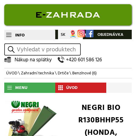
CZ
SK
Můj účet
OBJEDNÁVKA
INFO
vyhledat
Nákup na splátky
+420 601 586 126
ÚVOD
\
Zahradní technika
\
Drtiče
\
Benzínové
(6)
MENU
ÚVOD
NEGRI BIO
R130BHHP55
(HONDA,