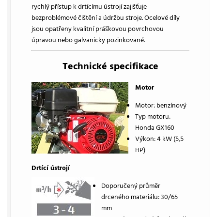
rychlý přístup k drtícímu ústrojí zajišťuje
bezproblémové čištění a údržbu stroje. Ocelové díly
jsou opatřeny kvalitní práškovou povrchovou
úpravou nebo galvanicky pozinkované.
Technické specifikace
Motor
Motor: benzínový
Typ motoru:
Honda GX160
Výkon: 4 kW (5,5
HP)
Drtící ústrojí
Doporučený průměr
drceného materiálu: 30/65
mm