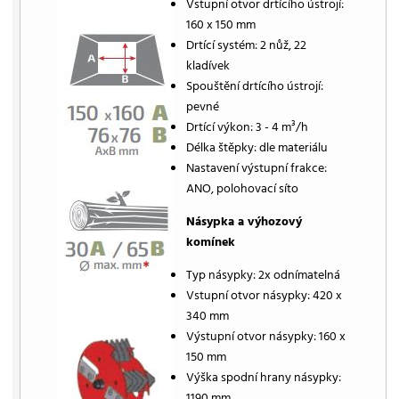
Vstupní otvor drtícího ústrojí:
160 x 150 mm
Drtící systém: 2 nůž, 22
kladívek
Spouštění drtícího ústrojí:
pevné
Drtící výkon: 3 - 4 m³/h
Délka štěpky: dle materiálu
Nastavení výstupní frakce:
ANO, polohovací síto
Násypka a výhozový
komínek
Typ násypky: 2x odnímatelná
Vstupní otvor násypky: 420 x
340 mm
Výstupní otvor násypky: 160 x
150 mm
Výška spodní hrany násypky:
1190 mm