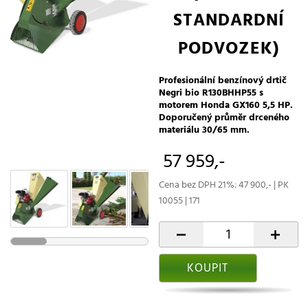
STANDARDNÍ
PODVOZEK)
Profesionální benzínový drtič
Negri bio R130BHHP55 s
motorem Honda GX160 5,5 HP.
Doporučený průměr drceného
materiálu 30/65 mm.
57 959,-
Cena bez DPH 21%: 47 900,- | PK
10055 | 171
-
+
KOUPIT