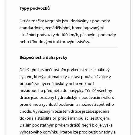
Typy podvozků
Drtiče značky Negri bio jsou dodávány s podvozky
standardními, zemědělskými, homologovanými
silničními podvozky do 100 km/h, pásovými podvozky
nebo tříbodovými traktorovými závěsy.
Bezpečnost a další prvky
Důležitým bezpečnostním prvkem stroje je pákový
systém, který automaticky zastaví podávací válce v
případě zachycení obsluhy nebo vniknutí
nežádoucího předmětu do násypky. Téměř všechny
drtiče jsou osazeny hydraulickými podávacími válci s
proměnnou rychlostí podávání a možností zpětného
chodu. Vyváženým těžištěm drtiče je zabezpečena
dokonalá stabilita při práci i manipulaci se strojem.
Dalším podstatným prvkem drtičů Negri bio je výška
výhozového komínku, kterou lze prodloužit. Snadný a