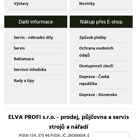
Výstavy
Novinky
Další informace
Nákup přes E-shop
Servis - náhradní díly
Způsob platby
Servis
Ochrana osobních
údajů
Reklamace
Dostupnosti zboží
Servisní střediska
Doprava - Česká
Rady a tipy
republika
Doprava - Slovensko
ELVA PROFI s.r.o. - prodej, půjčovna a servis
strojů a nářadí
Pištín 134, 373 46 Pištín, IČ: 26086654, DIČ: CZ26086654