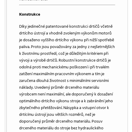
Konstrukce
Díky jedinečné patentované konstrukci drtičů včetně
drtícího ústrojí a vhodně zvoleným výkonům motorů
je dosaženo vyššího drtícího výkonu při nižší spotřebě
paliva. Proto jsou považovány za jedny z nejšetrnějších
k životnímu prostředí, což je důležitým kritériem při
vývoji a výrobě drtičů. Robustní konstrukce drtičů je
odolná proti mechanickému poškození i při trvalém
zatížení maximálním pracovním výkonem a tím je
zaručena dlouhá životnost s minimálními servisními
náklady. Uvedený průměr drceného materiálu
výrobcem není maximální, ale doporučený k dosažení
optimálního drtícího výkonu stroje a k zabránění jeho
zbytečného přetěžování. Násypka a vstupní otvor k
drtícímu ústrojí jsou větších rozměrů, než je
doporučený průměr drceného materiálu. Posuv
drceného materiálu do stroje bez hydraulického