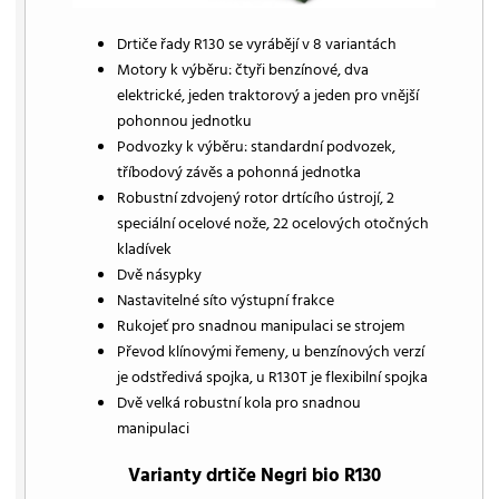
Drtiče řady R130 se vyrábějí v 8 variantách
Motory k výběru: čtyři benzínové, dva
elektrické, jeden traktorový a jeden pro vnější
pohonnou jednotku
Podvozky k výběru: standardní podvozek,
tříbodový závěs a pohonná jednotka
Robustní zdvojený rotor drtícího ústrojí, 2
speciální ocelové nože, 22 ocelových otočných
kladívek
Dvě násypky
Nastavitelné síto výstupní frakce
Rukojeť pro snadnou manipulaci se strojem
Převod klínovými řemeny, u benzínových verzí
je odstředivá spojka, u R130T je flexibilní spojka
Dvě velká robustní kola pro snadnou
manipulaci
Varianty drtiče Negri bio R130