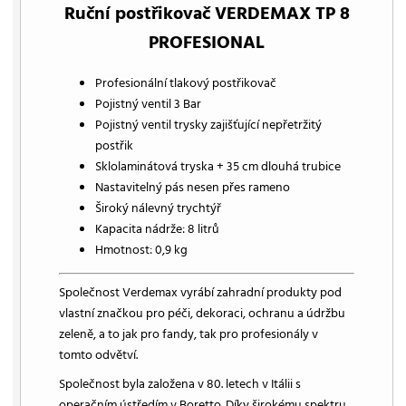
Ruční postřikovač VERDEMAX TP 8
PROFESIONAL
Profesionální tlakový postřikovač
Pojistný ventil 3 Bar
Pojistný ventil trysky zajišťující nepřetržitý
postřik
Sklolaminátová tryska + 35 cm dlouhá trubice
Nastavitelný pás nesen přes rameno
Široký nálevný trychtýř
Kapacita nádrže: 8 litrů
Hmotnost: 0,9 kg
Společnost Verdemax vyrábí zahradní produkty pod
vlastní značkou pro péči, dekoraci, ochranu a údržbu
zeleně, a to jak pro fandy, tak pro profesionály v
tomto odvětví.
Společnost byla založena v 80. letech v Itálii s
operačním ústředím v Boretto. Díky širokému spektru