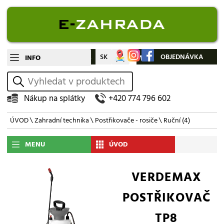
CZ
SK
Můj účet
OBJEDNÁVKA
INFO
vyhledat
Nákup na splátky
+420 774 796 602
ÚVOD
\
Zahradní technika
\
Postřikovače - rosiče
\
Ruční
(4)
MENU
ÚVOD
VERDEMAX
POSTŘIKOVAČ
TP8