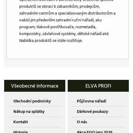
produktů se obrací k zákazníkům, prodejcům,
zahradním centrům a specializovaným distributorům a
nabízí jim především zahradní ruční nářadí, aku
program, tlakové postřikovače, rozmetadla,
kompostéry, závlahové systémy, dětské nářadí atd.
Nabídka produktů se stále rozšiřuje.
Všeobecné informace
ELVA PROFI
Obchodní podmínky
Půjčovna nářadí
Nákup na splátky
Dárkové poukazy
Kontakt
O nás
Historie
Akce EGO jaro 2026