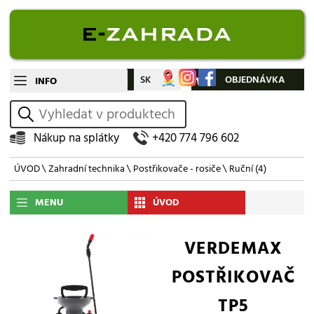
CZ
SK
Můj účet
OBJEDNÁVKA
INFO
vyhledat
Nákup na splátky
+420 774 796 602
ÚVOD
\
Zahradní technika
\
Postřikovače - rosiče
\
Ruční
(4)
MENU
ÚVOD
VERDEMAX
POSTŘIKOVAČ
TP5