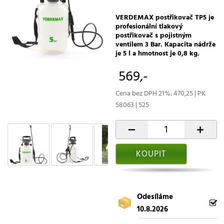
VERDEMAX postřikovač TP5 je
profesionální tlakový
postřikovač s pojistným
ventilem 3 Bar. Kapacita nádrže
je 5 l a hmotnost je 0,8 kg.
569,-
Cena bez DPH 21%: 470,25 | PK
58063 | 525
-
+
KOUPIT
Odesíláme
10.8.2026