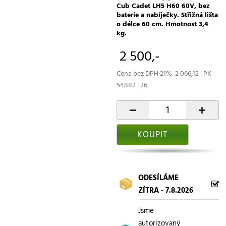
Cub Cadet LH5 H60 60V, bez
baterie a nabíječky. Střižná lišta
o délce 60 cm. Hmotnost 3,4
kg.
2 500,-
Cena bez DPH 21%: 2 066,12 | PK
54882 | 26
-
+
KOUPIT
ODESÍLÁME
ZÍTRA - 7.8.2026
Jsme
autorizovaný