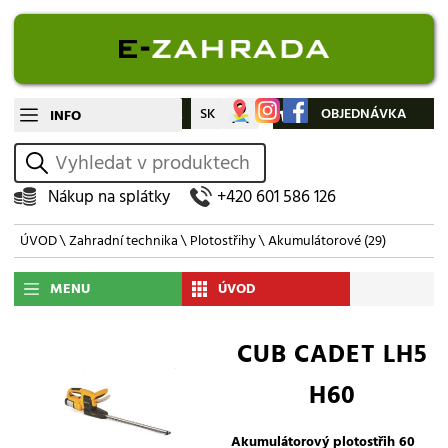
CZ
SK
Můj účet
OBJEDNÁVKA
INFO
vyhledat
Nákup na splátky
+420 601 586 126
ÚVOD
\
Zahradní technika
\
Plotostřihy
\
Akumulátorové
(29)
MENU
ÚVOD
CUB CADET LH5
H60
Akumulátorový plotostřih 60