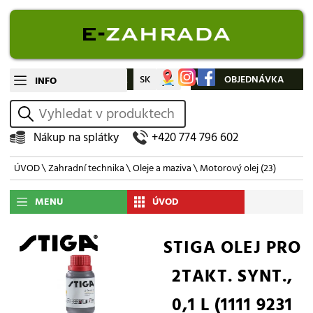
CZ
SK
Můj účet
OBJEDNÁVKA
INFO
vyhledat
Nákup na splátky
+420 774 796 602
ÚVOD
\
Zahradní technika
\
Oleje a maziva
\
Motorový olej
(23)
MENU
ÚVOD
STIGA OLEJ PRO
2TAKT. SYNT.,
0,1 L (1111 9231