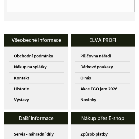
Všeobecné informace
ELVA PROFI
Obchodní podmínky
Půjčovna nářadí
Nákup na splátky
Dárkové poukazy
Kontakt
O nás
Historie
Akce EGO jaro 2026
Výstavy
Novinky
Další informace
Nákup přes E-shop
Servis - náhradní díly
Způsob platby