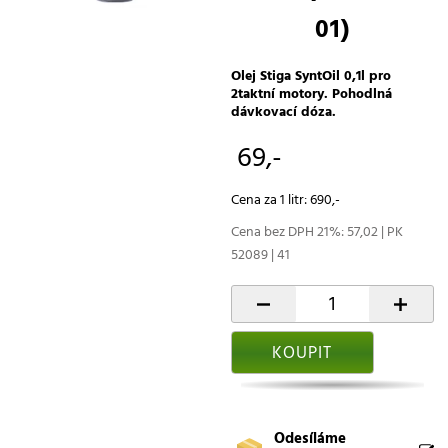
01)
Olej Stiga SyntOil 0,1l pro
2taktní motory. Pohodlná
dávkovací dóza.
69,-
Cena za 1 litr: 690,-
Cena bez DPH 21%: 57,02 | PK
52089 | 41
-
+
KOUPIT
Odesíláme