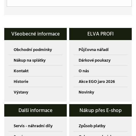
Všeobecné informace
ELVA PROFI
Obchodní podmínky
Půjčovna nářadí
Nákup na splátky
Dárkové poukazy
Kontakt
O nás
Historie
Akce EGO jaro 2026
Výstavy
Novinky
Další informace
Nákup přes E-shop
Servis - náhradní díly
Způsob platby