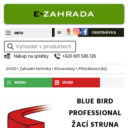
CZ
SK
Můj účet
OBJEDNÁVKA
INFO
vyhledat
Nákup na splátky
+420 601 586 126
ÚVOD
\
Zahradní technika
\
Křovinořezy
\
Příslušenství
(62)
MENU
ÚVOD
BLUE BIRD
PROFESSIONAL
ŽACÍ STRUNA