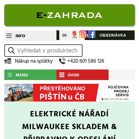
CZ
SK
Můj účet
OBJEDNÁVKA
INFO
vyhledat
Nákup na splátky
+420 601 586 126
MENU
ÚVOD
ELEKTRICKÉ NÁŘADÍ
MILWAUKEE
SKLADEM &