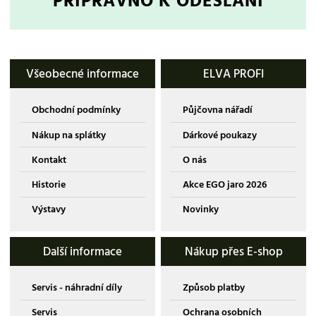
PŘIPRAVNO K ODESLÁNÍ
Všeobecné informace
ELVA PROFI
Obchodní podmínky
Půjčovna nářadí
Nákup na splátky
Dárkové poukazy
Kontakt
O nás
Historie
Akce EGO jaro 2026
Výstavy
Novinky
Další informace
Nákup přes E-shop
Servis - náhradní díly
Způsob platby
Servis
Ochrana osobních