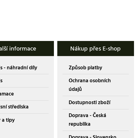
alší informace
Nákup přes E-shop
s - náhradní díly
Způsob platby
is
Ochrana osobních
údajů
amace
Dostupnosti zboží
sní střediska
Doprava - Česká
 a tipy
republika
Doprava - Slovensko