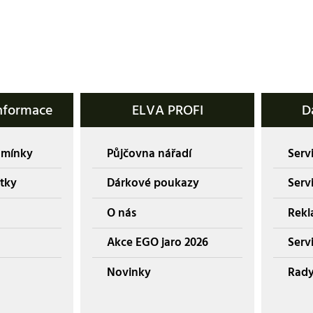
nformace
ELVA PROFI
D
dmínky
Půjčovna nářadí
Servi
tky
Dárkové poukazy
Serv
O nás
Rekl
Akce EGO jaro 2026
Servi
Novinky
Rady