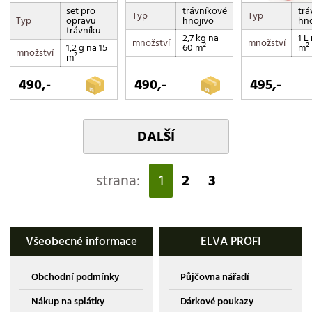
set pro
trávníkové
trá
Typ
Typ
Typ
opravu
hnojivo
hno
trávníku
2,7 kg na
1 L
množství
množství
1,2 g na 15
60 m²
m²
množství
m²
490,-
490,-
495,-
DALŠÍ
strana:
1
2
3
Všeobecné informace
ELVA PROFI
Obchodní podmínky
Půjčovna nářadí
Nákup na splátky
Dárkové poukazy