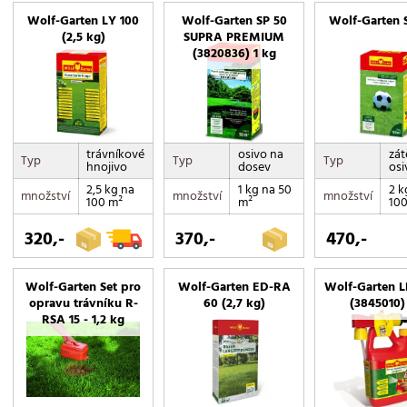
Wolf-Garten LY 100
Wolf-Garten SP 50
Wolf-Garten 
(2,5 kg)
SUPRA PREMIUM
(3820836) 1 kg
trávníkové
osivo na
zát
Typ
Typ
Typ
hnojivo
dosev
osi
2,5 kg na
1 kg na 50
2 k
množství
množství
množství
100 m²
m²
100
320,-
370,-
470,-
Wolf-Garten Set pro
Wolf-Garten ED-RA
Wolf-Garten L
opravu trávníku R-
60 (2,7 kg)
(3845010) 
RSA 15 - 1,2 kg