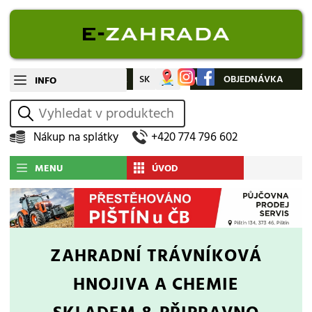
CZ
SK
Můj účet
OBJEDNÁVKA
INFO
vyhledat
Nákup na splátky
+420 774 796 602
MENU
ÚVOD
ZAHRADNÍ TRÁVNÍKOVÁ
HNOJIVA A CHEMIE