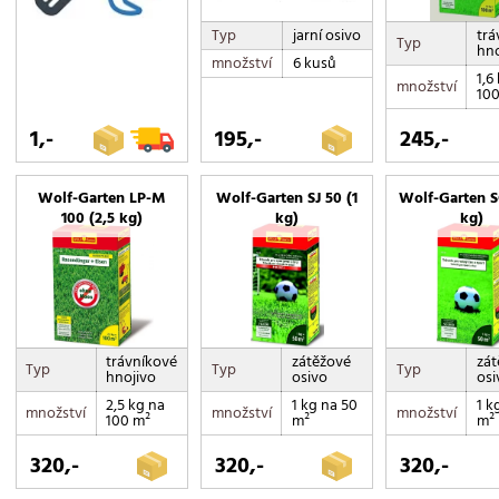
Typ
jarní osivo
trá
Typ
hno
množství
6 kusů
1,6
množství
100
1,-
195,-
245,-
Wolf-Garten LP-M
Wolf-Garten SJ 50 (1
Wolf-Garten S
100 (2,5 kg)
kg)
kg)
trávníkové
zátěžové
zát
Typ
Typ
Typ
hnojivo
osivo
osi
2,5 kg na
1 kg na 50
1 k
množství
množství
množství
100 m²
m²
m²
320,-
320,-
320,-