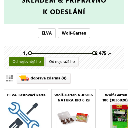
SKLADEM & PŘIPRAVNO
K ODESLÁNÍ
ELVA
Wolf-Garten
1 ,-
2 475 ,-
Od nejlevnějšího
Od nejdražšího
doprava zdarma
(4)
ELVA Testovací karta
Wolf-Garten N-KSO 6
Wolf-Garten
NATURA BIO 6 ks
100 (3836820)