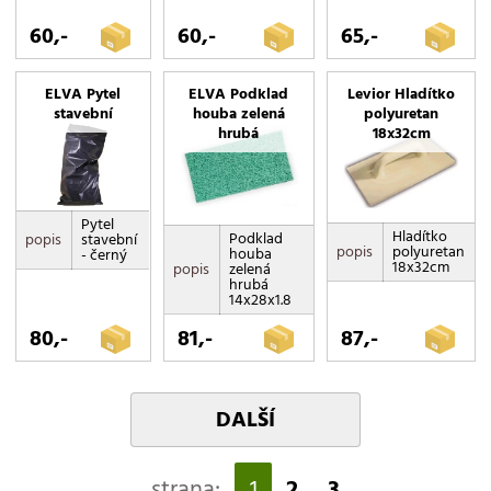
60,-
60,-
65,-
ELVA Pytel
ELVA Podklad
Levior Hladítko
stavební
houba zelená
polyuretan
hrubá
18x32cm
Pytel
Hladítko
Podklad
popis
stavební
popis
polyuretan
houba
- černý
18x32cm
popis
zelená
hrubá
14x28x1.8
80,-
81,-
87,-
DALŠÍ
strana:
1
2
3