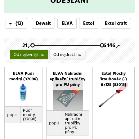
ODESLÁNÍ
(12)
Dewalt
ELVA
Extol
Extol craft
Extol premium
Fortum
Granit
Kullen
21 ,-
6 146 ,-
Levior
Rems
Rothenberger
Wolf-Garten
Od nejlevnějšího
Od nejdražšího
ELVA Pudr
ELVA Náhradní
Extol Plochý
modrý (37096)
aplikační trubičky
šroubovák (-)
pro PU pěny
6x125 (53015)
Pudr
Náhradní
popis
modrý
aplikační
(37096)
popis
trubičky
pro PU
pěny