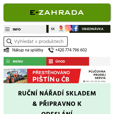
CZ
SK
Můj účet
OBJEDNÁVKA
INFO
vyhledat
Nákup na splátky
+420 774 796 602
MENU
ÚVOD
RUČNÍ NÁŘADÍ
SKLADEM
& PŘIPRAVNO K