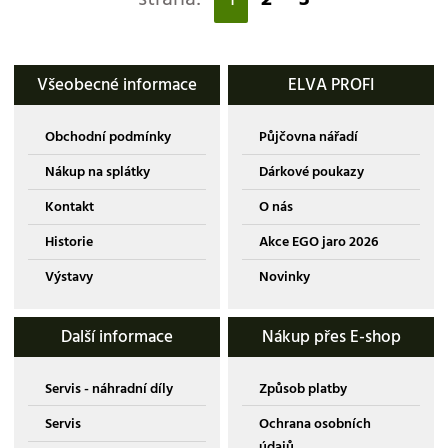
Všeobecné informace
ELVA PROFI
Obchodní podmínky
Půjčovna nářadí
Nákup na splátky
Dárkové poukazy
Kontakt
O nás
Historie
Akce EGO jaro 2026
Výstavy
Novinky
Další informace
Nákup přes E-shop
Servis - náhradní díly
Způsob platby
Servis
Ochrana osobních
údajů