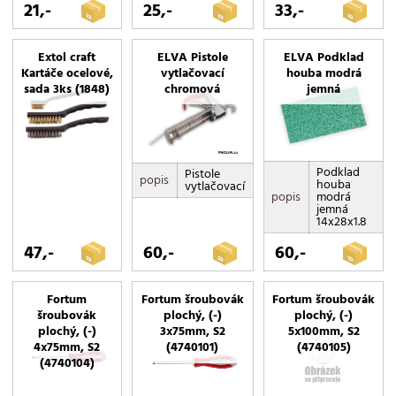
21,-
25,-
33,-
Extol craft
ELVA Pistole
ELVA Podklad
Kartáče ocelové,
vytlačovací
houba modrá
sada 3ks (1848)
chromová
jemná
Podklad
Pistole
popis
houba
vytlačovací
popis
modrá
jemná
14x28x1.8
47,-
60,-
60,-
Fortum
Fortum šroubovák
Fortum šroubovák
šroubovák
plochý, (-)
plochý, (-)
plochý, (-)
3x75mm, S2
5x100mm, S2
4x75mm, S2
(4740101)
(4740105)
(4740104)