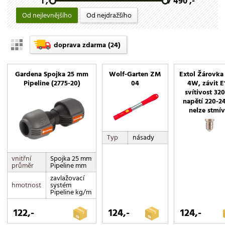
1 ,-
7 490 ,-
kartáče na spáry
kovadlinkové
Od nejlevnějšího
Od nejdražšího
kypřiče půdy
Lopatky
doprava zdarma
(24)
malé hrábě
motyčky
Gardena Spojka 25 mm
Wolf-Garten ZM
Extol Žárovka
Pipeline (2775-20)
04
4W, závit E
na živé ploty
svítivost 32
na stromy
napětí 220-2
nelze stmív
na trávu
na větve
Typ
násady
nůžky
násady
vnitřní
Spojka 25 mm
průměr
Pipeline mm
osivo na dosev
zavlažovací
pilky
hmotnost
systém
Pipeline kg/m
plečky
podzimní osivo
122,-
124,-
124,-
provzdušňovače