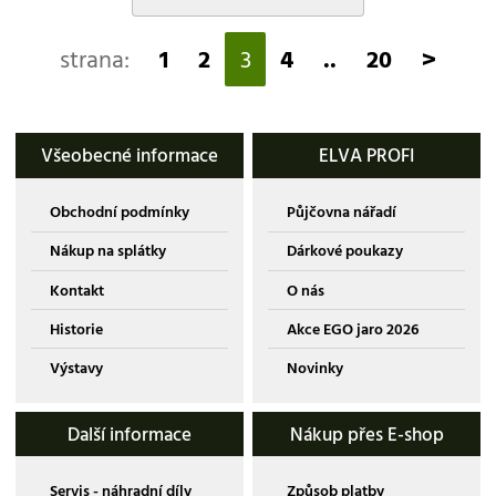
strana:
1
2
3
4
..
20
>
Všeobecné informace
ELVA PROFI
Obchodní podmínky
Půjčovna nářadí
Nákup na splátky
Dárkové poukazy
Kontakt
O nás
Historie
Akce EGO jaro 2026
Výstavy
Novinky
Další informace
Nákup přes E-shop
Servis - náhradní díly
Způsob platby