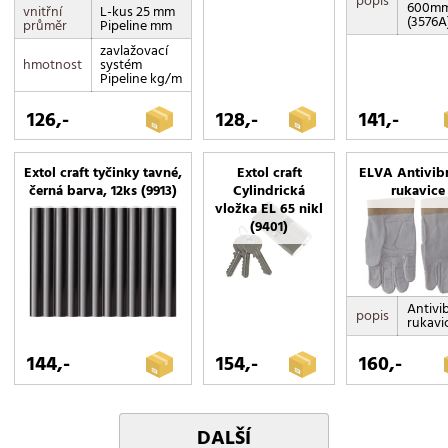
popis
600m
vnitřní
L-kus 25 mm
(3576A
průměr
Pipeline mm
zavlažovací
hmotnost
systém
Pipeline kg/m
126,-
128,-
141,-
Extol craft tyčinky tavné,
Extol craft
ELVA Antivib
černá barva, 12ks (9913)
Cylindrická
rukavice
vložka EL 65 nikl
(9401)
Antivi
popis
rukavi
144,-
154,-
160,-
DALŠÍ