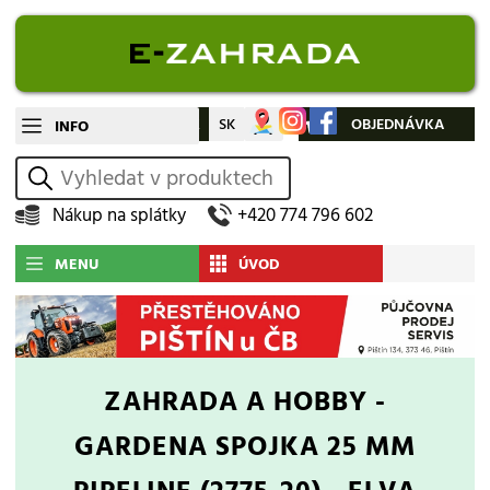
CZ
SK
Můj účet
OBJEDNÁVKA
INFO
vyhledat
Nákup na splátky
+420 774 796 602
MENU
ÚVOD
ZAHRADA A HOBBY -
GARDENA SPOJKA 25 MM