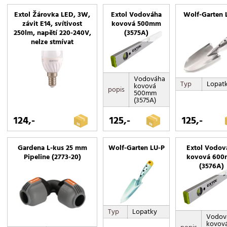
příslušenství
Extol Žárovka LED, 3W,
Extol Vodováha
Wolf-Garten 
závit E14, svítivost
kovová 500mm
rýče
250lm, napětí 220-240V,
(3575A)
sada nářadí
nelze stmívat
secí kotouče
sekáče na led
Vodováha
set pro opravu trávníku
Typ
Lopat
kovová
popis
500mm
smetáky
(3575A)
stěrky na okna
124,-
125,-
125,-
trávníkové hnojivo
UM-M POŘADAČ NÁŘADÍ
Gardena L-kus 25 mm
Wolf-Garten LU-P
Extol Vodov
vertikutační mix
Pipeline (2773-20)
kovová 60
vyrývače plevele
(3576A)
zahradní
zátěžové osivo
Typ
Lopatky
Vodov
kovov